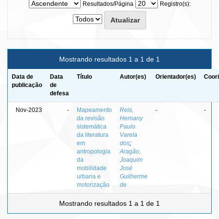
Resultados/Página
Registro(s):
Mostrando resultados 1 a 1 de 1
Data de
Data
Título
Autor(es)
Orientador(es)
Coori
publicação
de
defesa
Nov-2023
-
Mapeamento
Reis,
-
-
da revisão
Hernany
sistemática
Paulo
da literatura
Varela
em
dos
;
antropologia
Aragão,
da
Joaquim
mobilidade
José
urbana e
Guilherme
motorização
de
Mostrando resultados 1 a 1 de 1