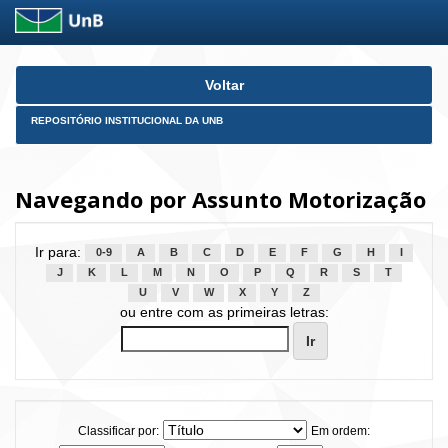
Skip
Voltar
navigation
REPOSITÓRIO INSTITUCIONAL DA UNB
Navegando por Assunto Motorização
Ir para:
0-9
A
B
C
D
E
F
G
H
I
J
K
L
M
N
O
P
Q
R
S
T
U
V
W
X
Y
Z
ou entre com as primeiras letras:
Classificar por:
Em ordem: