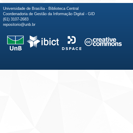
Universidade de Brasília - Biblioteca Central
Coordenadoria de Gestão da Informação Digital - GID
(61) 3107-2683
repositorio@unb.br
Fale conosco
Sobre