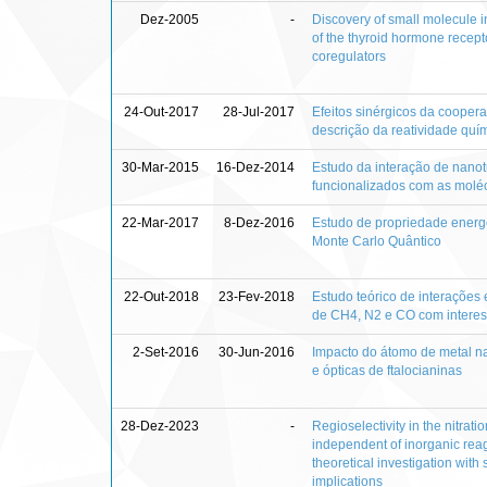
Dez-2005
-
Discovery of small molecule in
of the thyroid hormone recepto
coregulators
24-Out-2017
28-Jul-2017
Efeitos sinérgicos da cooper
descrição da reatividade quí
30-Mar-2015
16-Dez-2014
Estudo da interação de nanot
funcionalizados com as molé
22-Mar-2017
8-Dez-2016
Estudo de propriedade energé
Monte Carlo Quântico
22-Out-2018
23-Fev-2018
Estudo teórico de interaçõe
de CH4, N2 e CO com interes
2-Set-2016
30-Jun-2016
Impacto do átomo de metal na
e ópticas de ftalocianinas
28-Dez-2023
-
Regioselectivity in the nitrati
independent of inorganic rea
theoretical investigation with
implications