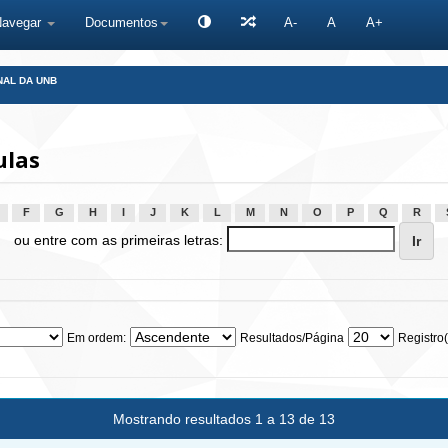
Navegar
Documentos
A-
A
A+
NAL DA UNB
ulas
F
G
H
I
J
K
L
M
N
O
P
Q
R
ou entre com as primeiras letras:
Em ordem:
Resultados/Página
Registro(
Mostrando resultados 1 a 13 de 13