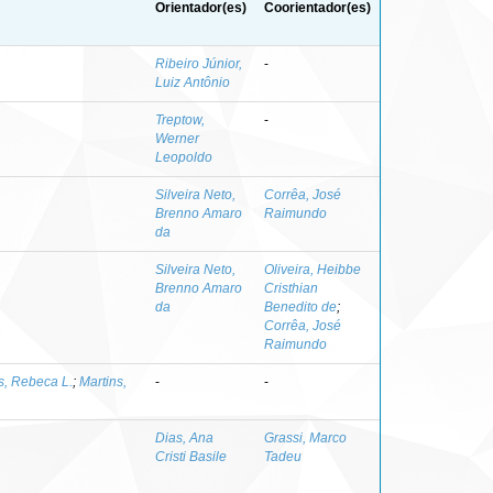
Orientador(es)
Coorientador(es)
Ribeiro Júnior,
-
Luiz Antônio
Treptow,
-
Werner
Leopoldo
Silveira Neto,
Corrêa, José
Brenno Amaro
Raimundo
da
Silveira Neto,
Oliveira, Heibbe
Brenno Amaro
Cristhian
da
Benedito de
;
Corrêa, José
Raimundo
s, Rebeca L.
;
Martins,
-
-
Dias, Ana
Grassi, Marco
Cristi Basile
Tadeu