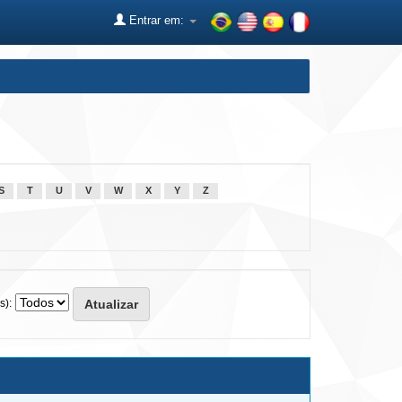
Entrar em:
S
T
U
V
W
X
Y
Z
s):