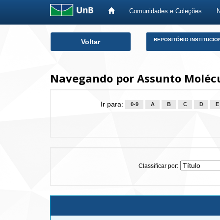
Comunidades e Coleções
Skip
REPOSITÓRIO INSTITUCIO
Voltar
navigation
Navegando por Assunto Moléc
Ir para:
0-9
A
B
C
D
E
Classificar por: