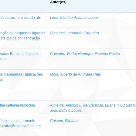
Autor(es)
truturas : um estudo ab-
Lima, Kleuton Antunes Lopes
tição de pequenos ligantes
Pimentel, Leonardo Cirqueira
efeitos da concentração
ivados Benzotiadiazolas
Carvalho, Pedro Henrique Pimenta Rocha
rias
es planejadas : aplicações
Mota, Alberto de Andrade Reis
ar
 the caffeine molecule
Almeida, Antonio L. de
;
Barbosa, Luane P. G.
;
Santo
João Batista Lopes
lidas molecularmente
Casarin, Fabiana
 extração de cafeína em