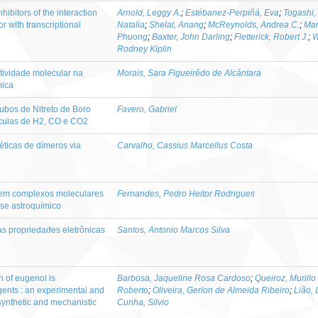
hibitors of the interaction
Arnold, Leggy A.
;
Estébanez-Perpiñá, Eva
;
Togashi,
r with transcriptional
Natalia
;
Shelat, Anang
;
McReynolds, Andrea C.
;
Mar
Phuong
;
Baxter, John Darling
;
Fletterick, Robert J.
;
W
Rodney Kiplin
atividade molecular na
Morais, Sara Figueirêdo de Alcântara
mica
ubos de Nitreto de Boro
Favero, Gabriel
culas de H2, CO e CO2
ticas de dímeros via
Carvalho, Cassius Marcellus Costa
s em complexos moleculares
Fernandes, Pedro Heitor Rodrigues
se astroquímico
s propriedades eletrônicas
Santos, Antonio Marcos Silva
on of eugenol is
Barbosa, Jaqueline Rosa Cardoso
;
Queiroz, Murillo
gents : an experimental and
Roberto
;
Oliveira, Gerlon de Almeida Ribeiro
;
Lião,
 synthetic and mechanistic
Cunha, Silvio