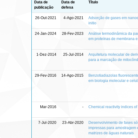
Data de
Data de
Título
publicação
defesa
26-Out-2021
4-Ago-2021
Adsorção de gases em nanoes
initio
24-Jan-2024
28-Fev-2023
Análise termodinâmica da par
em proteínas de membrana e 
1-Dez-2014
25-Jul-2014
Arquitetura molecular de der
para a marcação de mitocônd
29-Fev-2016
14-Ago-2015
Benzotiadiazolas fluorescent
em biologia molecular e celul
Mar-2016
-
Chemical reactivity indices of
7-Jul-2020
23-Abr-2020
Desenvolvimento de fases só
impressas para amostragem e
matrizes de águas naturais