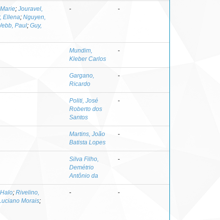
 Marie
;
Jouravel,
-
-
, Ellena
;
Nguyen,
ebb, Paul
;
Guy,
Mundim,
-
Kleber Carlos
Gargano,
-
Ricardo
Politi, José
-
Roberto dos
Santos
Martins, João
-
Batista Lopes
Silva Filho,
-
Demétrio
Antônio da
 Halo
;
Rivelino,
-
-
 Luciano Morais
;