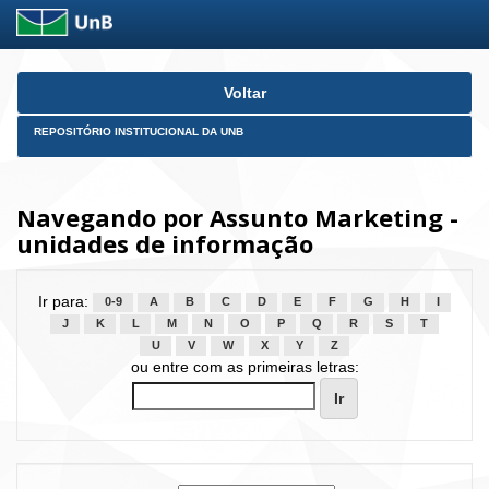
Skip
Voltar
navigation
REPOSITÓRIO INSTITUCIONAL DA UNB
Navegando por Assunto Marketing -
unidades de informação
Ir para:
0-9
A
B
C
D
E
F
G
H
I
J
K
L
M
N
O
P
Q
R
S
T
U
V
W
X
Y
Z
ou entre com as primeiras letras: