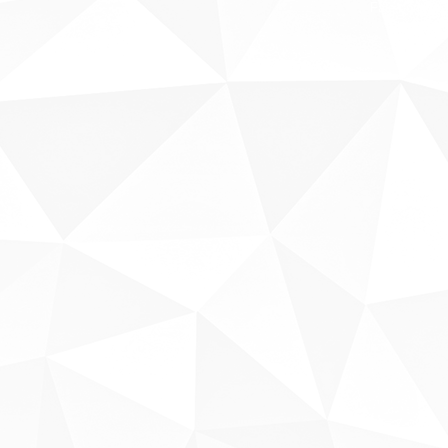
Fale conosco
Sobre