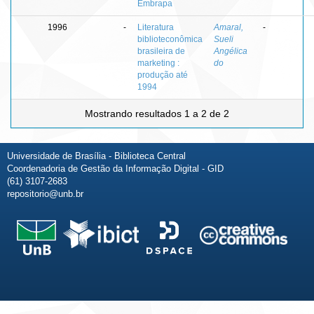
Embrapa
1996
-
Literatura
Amaral,
-
biblioteconômica
Sueli
brasileira de
Angélica
marketing :
do
produção até
1994
Mostrando resultados 1 a 2 de 2
Universidade de Brasília - Biblioteca Central
Coordenadoria de Gestão da Informação Digital - GID
(61) 3107-2683
repositorio@unb.br