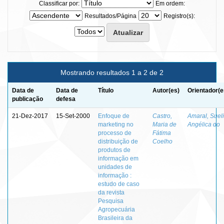
Classificar por:
Em ordem:
Resultados/Página
Registro(s):
Mostrando resultados 1 a 2 de 2
Data de
Data de
Título
Autor(es)
Orientador(e
publicação
defesa
21-Dez-2017
15-Set-2000
Enfoque de
Castro,
Amaral, Sueli
marketing no
Maria de
Angélica do
processo de
Fátima
distribuição de
Coelho
produtos de
informação em
unidades de
informação :
estudo de caso
da revista
Pesquisa
Agropecuária
Brasileira da