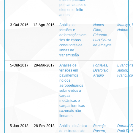
por camadas e o
elemento finito
andes
3-Out-2016
12-Ago-2016
Análise de
Nunes
Mamiya, 
tensões e
Filho,
Nobuo
deformações em
Eduardo
fios de cabos
Luis Souza
condutores de
de Athayde
linhas de
transmissão
5-Out-2017
29-Mai-2017
Análise de
Fonteles,
Evangelis
tensões em
Dyaloisio
Junior,
pavimentos
Araújo
Francisco
rígidos
aeroportuários
submetidos a
cargas
mecânicas e
cargas térmicas
sazonais não
lineares
5-Jun-2018
28-Fev-2018
Análise dinâmica
Pantoja
Durand Fa
de estruturas de
Rosero,
Raúl Dar