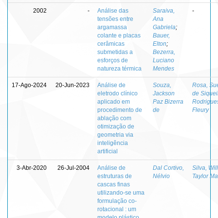
2002
-
Análise das
Saraiva,
-
tensões entre
Ana
argamassa
Gabriela
;
colante e placas
Bauer,
cerâmicas
Elton
;
submetidas a
Bezerra,
esforços de
Luciano
natureza térmica
Mendes
17-Ago-2024
20-Jun-2023
Análise de
Souza,
Rosa, Sué
eletrodo clínico
Jackson
de Siquei
aplicado em
Paz Bizerra
Rodrigue
procedimento de
de
Fleury
ablação com
otimização de
geometria via
inteligência
artificial
3-Abr-2020
26-Jul-2004
Análise de
Dal Cortivo,
Silva, Wil
estruturas de
Nélvio
Taylor Ma
cascas finas
utilizando-se uma
formulação co-
rotacional : um
modelo plástico