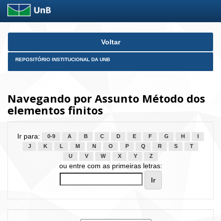
Skip
Voltar
navigation
REPOSITÓRIO INSTITUCIONAL DA UNB
Navegando por Assunto Método dos
elementos finitos
Ir para:
0-9
A
B
C
D
E
F
G
H
I
J
K
L
M
N
O
P
Q
R
S
T
U
V
W
X
Y
Z
ou entre com as primeiras letras: