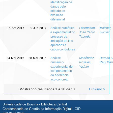
identificação de
danos pelo
método de
evolução
diferencial
15-Set-2017
9-Jun-2017
Análise numérica
Lottermann,
Malcher,
e experimental do
João Pedro
Lucival
processo de
Taborda
trefilação de fios
aplicados a
cabos condutores
24-Mai-2016
28-Mar-2016
Análise
Menéndez
Durand Fa
numérico-
Rosales,
Raúl Dar
experimental do
Yadian
comportamento
da aderência
aço-concreto
Mostrando resultados 1 a 20 de 97
Próximo >
Universidade de Brasília - Biblioteca Central
Coordenadoria de Gestão da Informação Digital - GID