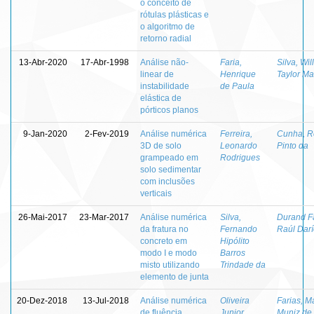
o conceito de
rótulas plásticas e
o algoritmo de
retorno radial
13-Abr-2020
17-Abr-1998
Análise não-
Faria,
Silva, Wil
linear de
Henrique
Taylor Ma
instabilidade
de Paula
elástica de
pórticos planos
9-Jan-2020
2-Fev-2019
Análise numérica
Ferreira,
Cunha, R
3D de solo
Leonardo
Pinto da
grampeado em
Rodrigues
solo sedimentar
com inclusões
verticais
26-Mai-2017
23-Mar-2017
Análise numérica
Silva,
Durand Fa
da fratura no
Fernando
Raúl Dar
concreto em
Hipólito
modo I e modo
Barros
misto utilizando
Trindade da
elemento de junta
20-Dez-2018
13-Jul-2018
Análise numérica
Oliveira
Farias, M
de fluência
Junior,
Muniz de