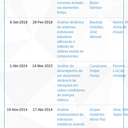
concreto armado
Bryan
via elementos
German
finitos
6-Set-2018
28-Fev-2018
Análise dinâmica
Bautista
Nunes, M
de sistemas
Ordoñez,
Alzira de
estruturais
Jose
Araújo
tubulares
Manuel
utilizando o
método de
síntese modal de
componentes
1-Abr-2024
14-Mar-2023
Análise do
Cavalcanti,
Ferreira,
desempenho de
Felipe
Luiz de
um absorvedor
Farias
Almeida
dinâmico de
vibrações em
cabos condutores
de energia
elétrica
19-Nov-2014
17-Abr-2014
Análise
Duque
Silva, Wil
elastoplástica de
Gutiérrez,
Taylor Ma
estruturas
María Paz
metálicas usando