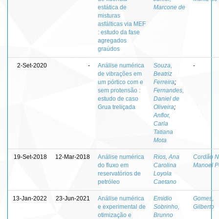
estática de
Marcone de
misturas
asfálticas via MEF
: estudo da fase
agregados
graúdos
2-Set-2020
-
Análise numérica
Souza,
-
de vibrações em
Beatriz
um pórtico com e
Ferreira
;
sem protensão :
Fernandes,
estudo de caso
Daniel de
Grua treliçada
Oliveira
;
Anflor,
Carla
Tatiana
Mota
19-Set-2018
12-Mar-2018
Análise numérica
Rios, Ana
Cordão N
do fluxo em
Carolina
Manoel Po
reservatórios de
Loyola
petróleo
Caetano
13-Jan-2022
23-Jun-2021
Análise numérica
Emidio
Gomes,
e experimental de
Sobrinho,
Gilberto
otimização e
Brunno