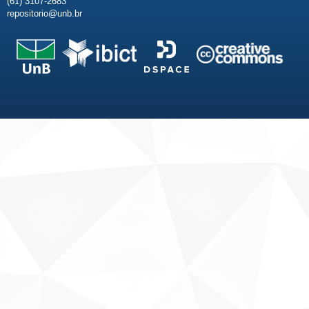
(61) 3107-2683
repositorio@unb.br
Fale conosco
Sobre