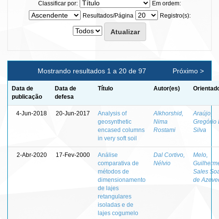
Classificar por:
Em ordem:
Resultados/Página
Registro(s):
Mostrando resultados 1 a 20 de 97
Próximo >
Data de
Data de
Título
Autor(es)
Orientad
publicação
defesa
4-Jun-2018
20-Jun-2017
Analysis of
Alkhorshid,
Araújo,
geosynthetic
Nima
Gregório 
encased columns
Rostami
Silva
in very soft soil
2-Abr-2020
17-Fev-2000
Análise
Dal Cortivo,
Melo,
comparativa de
Nélvio
Guilherm
métodos de
Sales So
dimensionamento
de Azeve
de lajes
retangulares
isoladas e de
lajes cogumelo