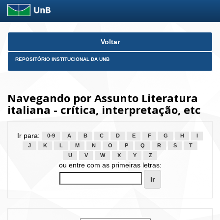
Skip
Voltar
navigation
REPOSITÓRIO INSTITUCIONAL DA UNB
Navegando por Assunto Literatura
italiana - crítica, interpretação, etc
Ir para:
0-9
A
B
C
D
E
F
G
H
I
J
K
L
M
N
O
P
Q
R
S
T
U
V
W
X
Y
Z
ou entre com as primeiras letras: