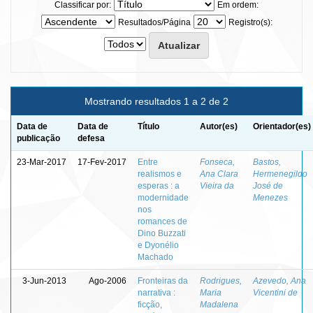
Classificar por:
Em ordem:
Resultados/Página
Registro(s):
Mostrando resultados 1 a 2 de 2
Data de
Data de
Título
Autor(es)
Orientador(es)
publicação
defesa
23-Mar-2017
17-Fev-2017
Entre
Fonseca,
Bastos,
realismos e
Ana Clara
Hermenegildo
esperas : a
Vieira da
José de
modernidade
Menezes
nos
romances de
Dino Buzzati
e Dyonélio
Machado
3-Jun-2013
Ago-2006
Fronteiras da
Rodrigues,
Azevedo, Ana
narrativa :
Maria
Vicentini de
ficção,
Madalena