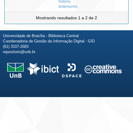
história,
testemunho
Mostrando resultados 1 a 2 de 2
Universidade de Brasília - Biblioteca Central
Coordenadoria de Gestão da Informação Digital - GID
(61) 3107-2683
repositorio@unb.br
Fale conosco
Sobre