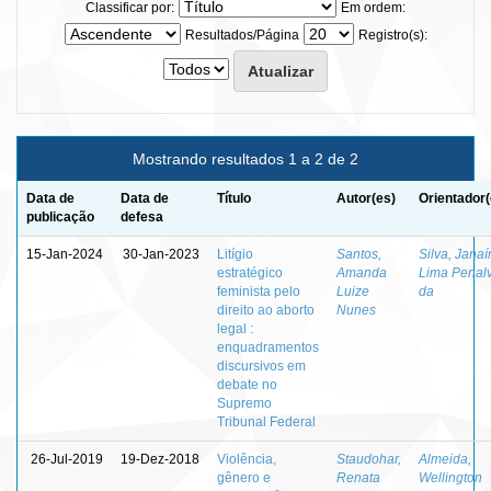
Classificar por:
Em ordem:
Resultados/Página
Registro(s):
Mostrando resultados 1 a 2 de 2
Data de
Data de
Título
Autor(es)
Orientador(
publicação
defesa
15-Jan-2024
30-Jan-2023
Litígio
Santos,
Silva, Janaí
estratégico
Amanda
Lima Penal
feminista pelo
Luize
da
direito ao aborto
Nunes
legal :
enquadramentos
discursivos em
debate no
Supremo
Tribunal Federal
26-Jul-2019
19-Dez-2018
Violência,
Staudohar,
Almeida,
gênero e
Renata
Wellington