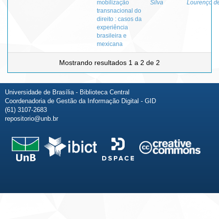
mobilização
Silva
Lourenço d
transnacional do
direito : casos da
experiência
brasileira e
mexicana
Mostrando resultados 1 a 2 de 2
Universidade de Brasília - Biblioteca Central
Coordenadoria de Gestão da Informação Digital - GID
(61) 3107-2683
repositorio@unb.br
Fale conosco