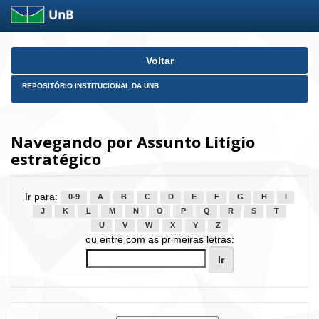
Skip
Voltar
navigation
REPOSITÓRIO INSTITUCIONAL DA UNB
Navegando por Assunto Litígio
estratégico
Ir para:
0-9
A
B
C
D
E
F
G
H
I
J
K
L
M
N
O
P
Q
R
S
T
U
V
W
X
Y
Z
ou entre com as primeiras letras: