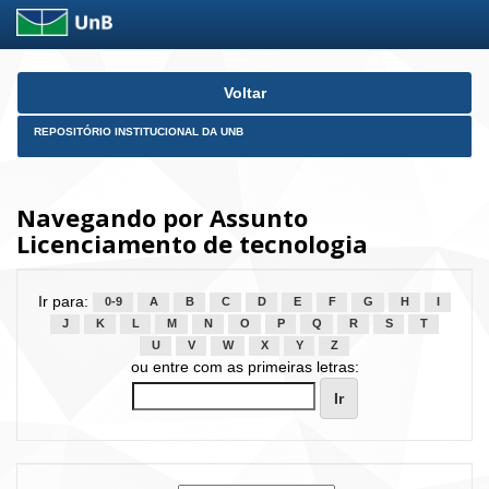
Skip
Voltar
navigation
REPOSITÓRIO INSTITUCIONAL DA UNB
Navegando por Assunto
Licenciamento de tecnologia
Ir para:
0-9
A
B
C
D
E
F
G
H
I
J
K
L
M
N
O
P
Q
R
S
T
U
V
W
X
Y
Z
ou entre com as primeiras letras: