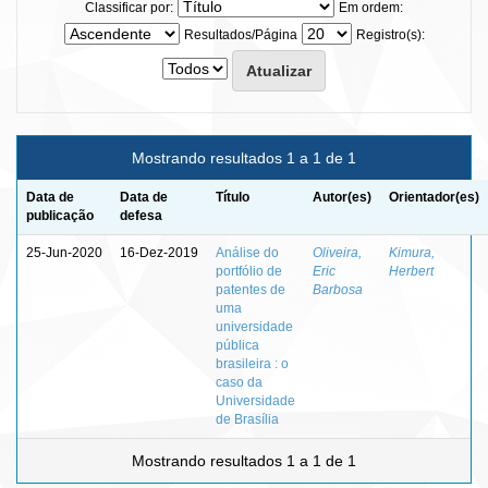
Classificar por:
Em ordem:
Resultados/Página
Registro(s):
Mostrando resultados 1 a 1 de 1
Data de
Data de
Título
Autor(es)
Orientador(es)
publicação
defesa
25-Jun-2020
16-Dez-2019
Análise do
Oliveira,
Kimura,
portfólio de
Eric
Herbert
patentes de
Barbosa
uma
universidade
pública
brasileira : o
caso da
Universidade
de Brasília
Mostrando resultados 1 a 1 de 1