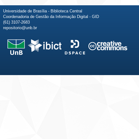
Universidade de Brasília - Biblioteca Central
Coordenadoria de Gestão da Informação Digital - GID
(61) 3107-2683
repositorio@unb.br
Fale conosco
Sobre