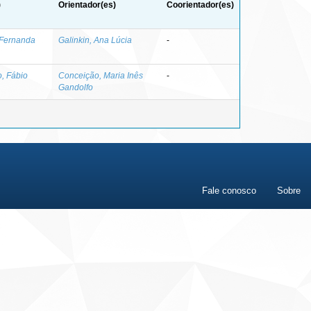
)
Orientador(es)
Coorientador(es)
 Fernanda
Galinkin, Ana Lúcia
-
, Fábio
Conceição, Maria Inês
-
Gandolfo
Fale conosco
Sobre