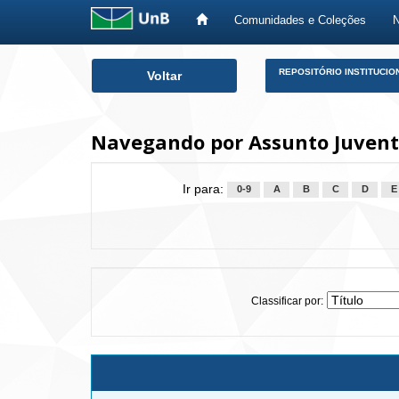
Comunidades e Coleções
Skip
REPOSITÓRIO INSTITUCIO
Voltar
navigation
Navegando por Assunto Juventud
Ir para:
0-9
A
B
C
D
E
Classificar por: