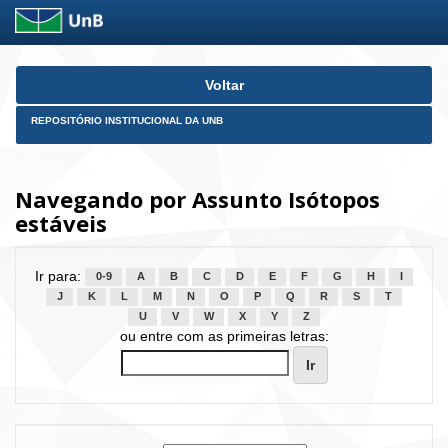
Skip
Voltar
navigation
REPOSITÓRIO INSTITUCIONAL DA UNB
Navegando por Assunto Isótopos
estáveis
Ir para:
0-9
A
B
C
D
E
F
G
H
I
J
K
L
M
N
O
P
Q
R
S
T
U
V
W
X
Y
Z
ou entre com as primeiras letras: