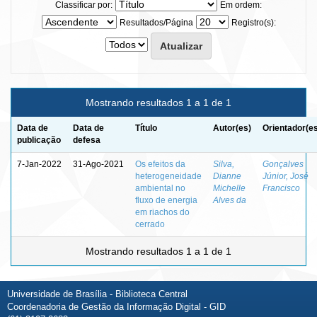
Classificar por:
Em ordem:
Resultados/Página
Registro(s):
Mostrando resultados 1 a 1 de 1
Data de
Data de
Título
Autor(es)
Orientador(e
publicação
defesa
7-Jan-2022
31-Ago-2021
Os efeitos da
Silva,
Gonçalves
heterogeneidade
Dianne
Júnior, José
ambiental no
Michelle
Francisco
fluxo de energia
Alves da
em riachos do
cerrado
Mostrando resultados 1 a 1 de 1
Universidade de Brasília - Biblioteca Central
Coordenadoria de Gestão da Informação Digital - GID