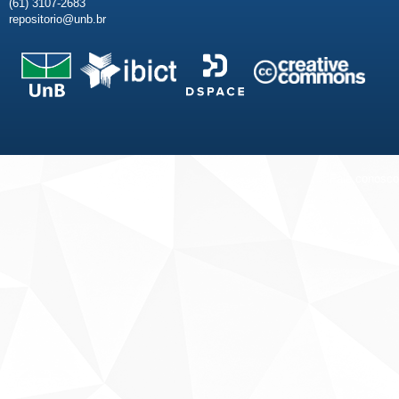
(61) 3107-2683
repositorio@unb.br
Fale conosco
Sobre