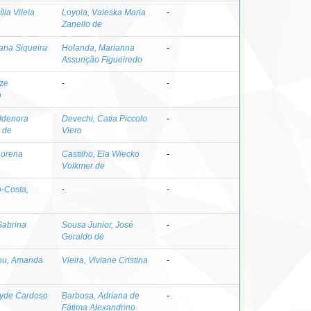
lia Vilela
Loyola, Valeska Maria
-
Zanello de
iana Siqueira
Holanda, Marianna
-
Assunção Figueiredo
aze
-
-
o
ldenora
Devechi, Catia Piccolo
-
 de
Viero
Lorena
Castilho, Ela Wiecko
-
Volkmer de
-Costa,
-
-
Sabrina
Sousa Junior, José
-
Geraldo de
ou, Amanda
Vieira, Viviane Cristina
-
oyde Cardoso
Barbosa, Adriana de
-
Fátima Alexandrino