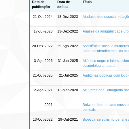
Data de
Data de
Título
publicação
defesa
21-Out-2024
18-Dez-2023
Ajudas e democracia : relaçõ
17-Jul-2023
13-Dez-2022
Análise da amigabilidade urb
20-Dez-2022
29-Ago-2022
Assistência social e mulheres
sobre os atendimentos às mu
3-Ago-2026
31-Jan-2025
Atlântico negro e interseccio
cosmetologia natural
21-Out-2025
21-Jul-2025
Auditorias públicas com foco 
12-Ago-2021
18-Mar-2020
Azul profundo : etnografia da
2021
-
Between borders and crossroad
contexts
13-Out-2022
29-Out-2021
Bioética, seletivismo penal e