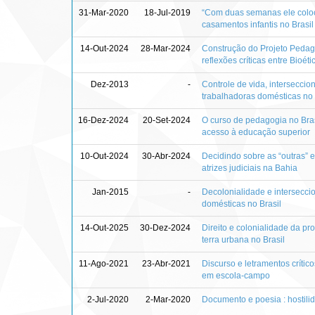
31-Mar-2020
18-Jul-2019
“Com duas semanas ele coloc
casamentos infantis no Brasil
14-Out-2024
28-Mar-2024
Construção do Projeto Pedag
reflexões críticas entre Bioé
Dez-2013
-
Controle de vida, interseccio
trabalhadoras domésticas no 
16-Dez-2024
20-Set-2024
O curso de pedagogia no Brasi
acesso à educação superior
10-Out-2024
30-Abr-2024
Decidindo sobre as “outras” e
atrizes judiciais na Bahia
Jan-2015
-
Decolonialidade e intersecci
domésticas no Brasil
14-Out-2025
30-Dez-2024
Direito e colonialidade da pr
terra urbana no Brasil
11-Ago-2021
23-Abr-2021
Discurso e letramentos crític
em escola-campo
2-Jul-2020
2-Mar-2020
Documento e poesia : hostili