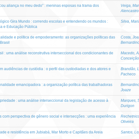
ou aliança no meu dedo” : meninas esposas na trama dos
Veiga, Marí
Alencastro
ógico Gira Mundo : correndo escolas e entendendo os mundos :
Silva, Mar
tica e Educação Pública
nalidade e política de empoderamento: as organizações políticas das
Costa, Jo
Brasil
Bernardin
l : uma análise reconstrutiva interseccional dos condicionantes de
Macedo, A
Conceição
m audiências de custódia : o perfil das custodiadas e dos atores e
Brandão, 
Pacheco
onalidade emancipadora : a organização política das trabalhadoras
Bernardino
Joaze
opriedade : uma análise interseccional da legislação de acesso à
Marques, 
Durigon
os com perspectiva de gênero social e intersecções : uma experiência
Rechetnic
Oliveira
dade e resistência em Jubiabá, Mar Morto e Capitães da Areia
Santos, L