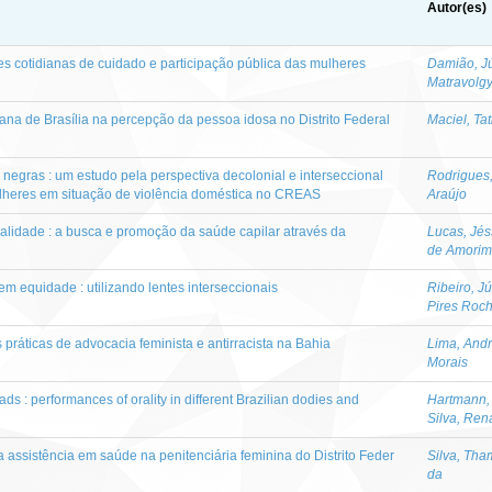
Autor(es)
es cotidianas de cuidado e participação pública das mulheres
Damião, Jú
Matravolgy
ana de Brasília na percepção da pessoa idosa no Distrito Federal
Maciel, Ta
 negras : um estudo pela perspectiva decolonial e interseccional
Rodrigues,
lheres em situação de violência doméstica no CREAS
Araújo
nalidade : a busca e promoção da saúde capilar através da
Lucas, Jés
de Amorim
em equidade : utilizando lentes interseccionais
Ribeiro, J
Pires Roc
s práticas de advocacia feminista e antirracista na Bahia
Lima, Andr
Morais
s : performances of orality in different Brazilian dodies and
Hartmann,
Silva, Ren
 a assistência em saúde na penitenciária feminina do Distrito Feder
Silva, Tham
da