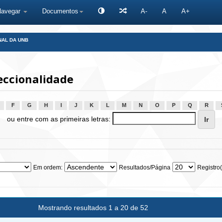
Navegar
Documentos
A-
A
A+
NAL DA UNB
eccionalidade
F
G
H
I
J
K
L
M
N
O
P
Q
R
ou entre com as primeiras letras:
Em ordem:
Resultados/Página
Registro(
Mostrando resultados 1 a 20 de 52