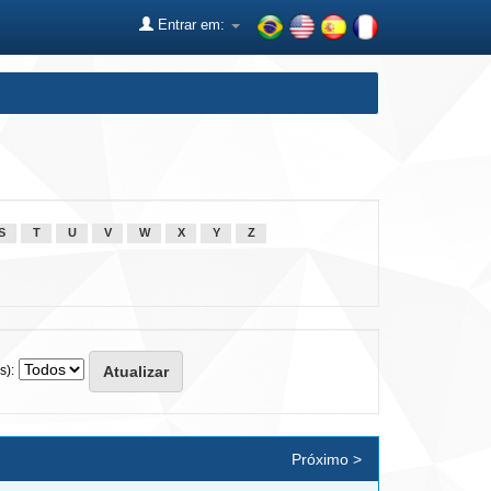
Entrar em:
S
T
U
V
W
X
Y
Z
s):
Próximo >