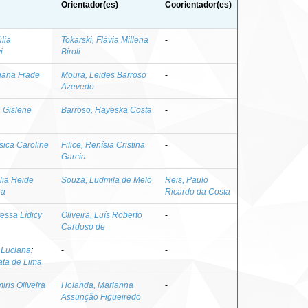
Orientador(es)
Coorientador(es)
lia
Tokarski, Flávia Millena
-
i
Biroli
tiana Frade
Moura, Leides Barroso
-
Azevedo
 Gislene
Barroso, Hayeska Costa
-
sica Caroline
Filice, Renísia Cristina
-
Garcia
úlia Heide
Souza, Ludmila de Melo
Reis, Paulo
ha
Ricardo da Costa
essa Lídicy
Oliveira, Luís Roberto
-
Cardoso de
 Luciana
;
-
-
ata de Lima
iris Oliveira
Holanda, Marianna
-
Assunção Figueiredo