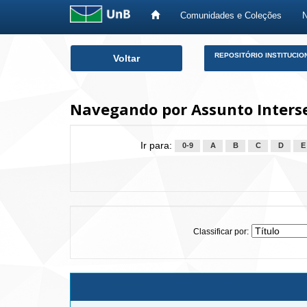
Comunidades e Coleções
Skip
REPOSITÓRIO INSTITUCIO
Voltar
navigation
Navegando por Assunto Inters
Ir para:
0-9
A
B
C
D
E
Classificar por: