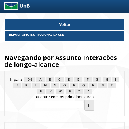
Skip
Voltar
navigation
REPOSITÓRIO INSTITUCIONAL DA UNB
Navegando por Assunto Interações
de longo-alcance
Ir para:
0-9
A
B
C
D
E
F
G
H
I
J
K
L
M
N
O
P
Q
R
S
T
U
V
W
X
Y
Z
ou entre com as primeiras letras: