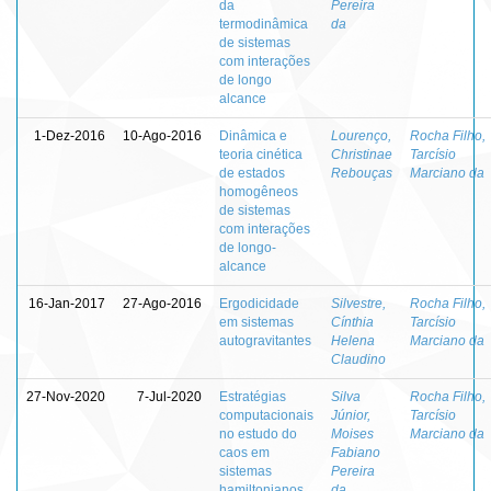
da
Pereira
termodinâmica
da
de sistemas
com interações
de longo
alcance
1-Dez-2016
10-Ago-2016
Dinâmica e
Lourenço,
Rocha Filho,
teoria cinética
Christinae
Tarcísio
de estados
Rebouças
Marciano da
homogêneos
de sistemas
com interações
de longo-
alcance
16-Jan-2017
27-Ago-2016
Ergodicidade
Silvestre,
Rocha Filho,
em sistemas
Cínthia
Tarcísio
autogravitantes
Helena
Marciano da
Claudino
27-Nov-2020
7-Jul-2020
Estratégias
Silva
Rocha Filho,
computacionais
Júnior,
Tarcísio
no estudo do
Moises
Marciano da
caos em
Fabiano
sistemas
Pereira
hamiltonianos
da