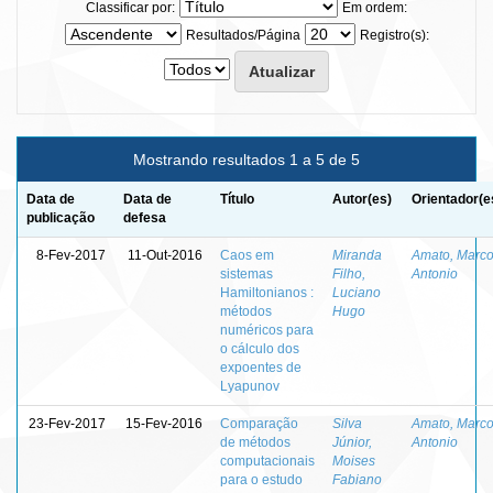
Classificar por:
Em ordem:
Resultados/Página
Registro(s):
Mostrando resultados 1 a 5 de 5
Data de
Data de
Título
Autor(es)
Orientador(e
publicação
defesa
8-Fev-2017
11-Out-2016
Caos em
Miranda
Amato, Marc
sistemas
Filho,
Antonio
Hamiltonianos :
Luciano
métodos
Hugo
numéricos para
o cálculo dos
expoentes de
Lyapunov
23-Fev-2017
15-Fev-2016
Comparação
Silva
Amato, Marc
de métodos
Júnior,
Antonio
computacionais
Moises
para o estudo
Fabiano