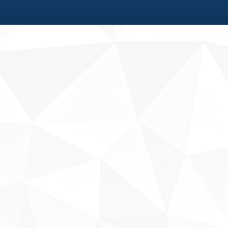
Fale conosco
Sobre