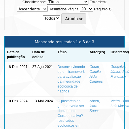
Classificar por:
Em ordem:
Resultados/Página
Registro(s):
Mostrando resultados 1 a 3 de 3
Data de
Data de
Título
Autor(es)
Orientador
publicação
defesa
8-Dez-2021
27-Ago-2021
Desenvolvimento
Couto,
Gonçalves
de um framework
Camila
Júnior, Jos
para avaliação
Aida
Francisco
da integridade
Campos
ecológica de
riachos
10-Dez-2024
3-Mai-2024
O pastoreio do
Abreu,
Vieira, Dani
gado deveria ser
Icaro
Luis Masci
liberado em
Sousa
Cerrado nativo? :
resultados
ecológicos em