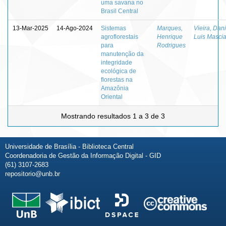
uma savana no
Brasil Central
13-Mar-2025
14-Ago-2024
Sistemas
Marques,
Vieira, Dani
agroflorestais
Henrique
Luis Masci
para
Rodrigues
manutenção da
integridade
ecológica de
florestas na
Amazônia
Oriental
Mostrando resultados 1 a 3 de 3
Universidade de Brasília - Biblioteca Central
Coordenadoria de Gestão da Informação Digital - GID
(61) 3107-2683
repositorio@unb.br