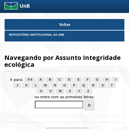
Skip
Voltar
navigation
REPOSITÓRIO INSTITUCIONAL DA UNB
Navegando por Assunto Integridade
ecológica
Ir para:
0-9
A
B
C
D
E
F
G
H
I
J
K
L
M
N
O
P
Q
R
S
T
U
V
W
X
Y
Z
ou entre com as primeiras letras: