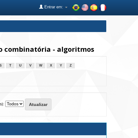
Entrar em:
 combinatória - algoritmos
S
T
U
V
W
X
Y
Z
s):