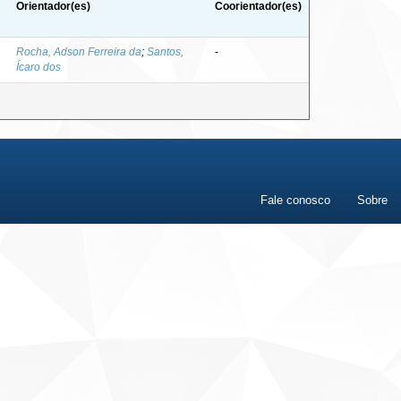
Orientador(es)
Coorientador(es)
Rocha, Adson Ferreira da
;
Santos,
-
Ícaro dos
Fale conosco
Sobre