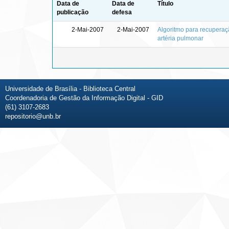
Data de
Data de
Título
publicação
defesa
2-Mai-2007
2-Mai-2007
Algoritmo para recuperaç
artéria pulmonar
Universidade de Brasília - Biblioteca Central
Coordenadoria de Gestão da Informação Digital - GID
(61) 3107-2683
repositorio@unb.br