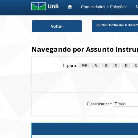
Comunidades e Coleções
Skip
REPOSITÓRIO INSTITUCIO
Voltar
navigation
Navegando por Assunto Instrum
Ir para:
0-9
A
B
C
D
E
Classificar por: