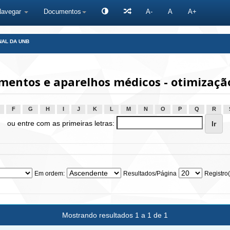
Navegar
Documentos
A-
A
A+
NAL DA UNB
entos e aparelhos médicos - otimização
F
G
H
I
J
K
L
M
N
O
P
Q
R
ou entre com as primeiras letras:
Em ordem:
Resultados/Página
Registro(
Mostrando resultados 1 a 1 de 1