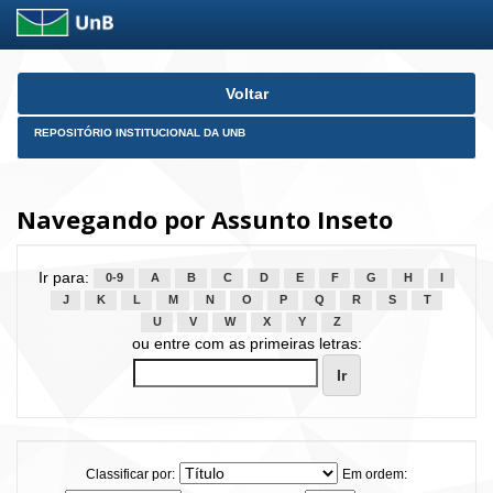
Skip
Voltar
navigation
REPOSITÓRIO INSTITUCIONAL DA UNB
Navegando por Assunto Inseto
Ir para:
0-9
A
B
C
D
E
F
G
H
I
J
K
L
M
N
O
P
Q
R
S
T
U
V
W
X
Y
Z
ou entre com as primeiras letras:
Classificar por:
Em ordem: