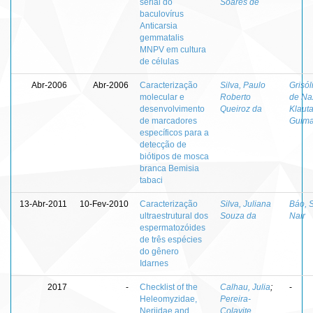
serial do
Soares de
baculovírus
Anticarsia
gemmatalis
MNPV em cultura
de células
Abr-2006
Abr-2006
Caracterização
Silva, Paulo
Grisól
molecular e
Roberto
de Na
desenvolvimento
Queiroz da
Klaut
de marcadores
Guima
específicos para a
detecção de
biótipos de mosca
branca Bemisia
tabaci
13-Abr-2011
10-Fev-2010
Caracterização
Silva, Juliana
Báo, 
ultraestrutural dos
Souza da
Nair
espermatozóides
de três espécies
do gênero
Idarnes
2017
-
Checklist of the
Calhau, Julia
;
-
Heleomyzidae,
Pereira-
Neriidae and
Colavite,