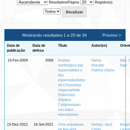
Resultados/Página
Registro(s):
Mostrando resultados 1 a 20 de 34
Próximo >
Data de
Data de
Título
Autor(es)
Orien
publicação
defesa
19-Fev-2009
2008
Análise
Name,
Báo, 
morfológica das
Khesller
Nair
espermátides e
Patrícia Olázia
dos
espermatozóides
de Chrysomya
megacephala
(Fabricius)
(Diptera:
Calliphoridae)
nos tratos
reprodutores
15-Dez-2022
16-Set-2022
Uma arquitetura
Gomes, Jacó
Borge
de few-shot
Cirino
Leand