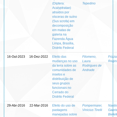
(Diptera:
Tepedino
Acalyptratae)
atraídos por
vísceras de suíno
(Sus scrofa) em
decomposição
em matas de
galeria na
Fazenda Água
Limpa, Brasília,
Distrito Federal
16-Out-2023
16-Dez-2022
Efeito das
Filomeno,
Frizza
mudanças no uso
Laura
Regin
da terra sobre as
Rodrigues de
comunidades de
Andrade
insetos e
distribuição de
seus grupos
funcionais no
Cerrado do
Distrito Federal
29-Abr-2016
22-Mar-2016
Efeito do uso de
Pompermaier,
Nardo
pastagens
Vinicius Tirelli
Gabri
manejadas sobre
Bielef