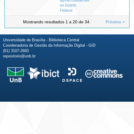
agroecossistemas
no Distrito
Federal
Mostrando resultados 1 a 20 de 34
Próximo >
Universidade de Brasília - Biblioteca Central
Coordenadoria de Gestão da Informação Digital - GID
(61) 3107-2683
repositorio@unb.br
Fale conosco
Sobre