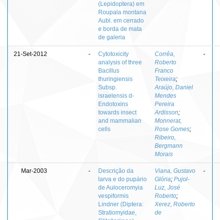
(Lepidoptera) em
Roupala montana
Aubl. em cerrado
e borda de mata
de galeria
21-Set-2012
-
Cytotoxicity
Corrêa,
-
analysis of three
Roberto
Bacillus
Franco
thuringiensis
Teixeira
;
Subsp.
Araújo, Daniel
israelensis d-
Mendes
Endotoxins
Pereira
towards insect
Ardisson
;
and mammalian
Monnerat,
cells
Rose Gomes
;
Ribeiro,
Bergmann
Morais
Mar-2003
-
Descrição da
Viana, Gustavo
-
larva e do pupário
Glória
;
Pujol-
de Auloceromyia
Luz, José
vespiformis
Roberto
;
Lindner (Diptera:
Xerez, Roberto
Stratiomyidae,
de