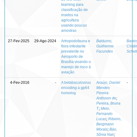
learning para
classificação de
insetos na
agricultura
usando poucas
amostras
27-Fev-2025
29-Ago-2024
Artropodofauna e
Balduino,
Basto
flora infestante
Guilherme
Cristi
prevalente no
Facundes
Schet
Aeroporto de
Brasília visando o
manejo de risco à
aviação
4-Fev-2016
-
A betabaculovirus
Araújo, Daniel
-
encoding a gp64
Mendes
homolog
Pereira
Ardisson de
;
Pereira, Bruna
T.
;
Melo,
Fernando
Lucas
;
Ribeiro,
Bergmann
Morais
;
Báo,
Sônia Nair
;