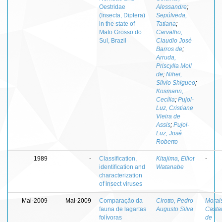
Oestridae
Alessandre
;
(Insecta, Diptera)
Sepúlveda,
in the state of
Tatiana
;
Mato Grosso do
Carvalho,
Sul, Brazil
Claudio José
Barros de
;
Arruda,
Priscylla Moll
de
;
Nihei,
Silvio Shigueo
;
Kosmann,
Cecília
;
Pujol-
Luz, Cristiane
Vieira de
Assis
;
Pujol-
Luz, José
Roberto
1989
-
Classification,
Kitajima, Elliot
-
identification and
Watanabe
characterization
of insect viruses
Mai-2009
Mai-2009
Comparação da
Cirotto, Pedro
Morai
fauna de lagartas
Augusto Silva
Casta
folívoras
de