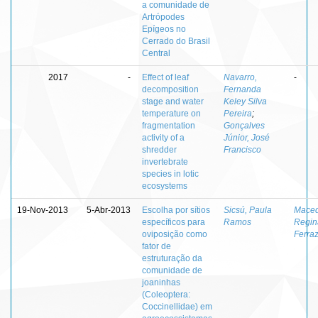
a comunidade de
Artrópodes
Epígeos no
Cerrado do Brasil
Central
2017
-
Effect of leaf
Navarro,
-
decomposition
Fernanda
stage and water
Keley Silva
temperature on
Pereira
;
fragmentation
Gonçalves
activity of a
Júnior, José
shredder
Francisco
invertebrate
species in lotic
ecosystems
19-Nov-2013
5-Abr-2013
Escolha por sítios
Sicsú, Paula
Maced
específicos para
Ramos
Regin
oviposição como
Ferra
fator de
estruturação da
comunidade de
joaninhas
(Coleoptera:
Coccinellidae) em