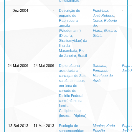
Clitellariinae)
Dez-2004
-
Descrição do
Pujol-Luz,
-
pupário de
José Roberto
;
Raphiocera
Xerez, Roberto
armata
de
;
(Wiedemann)
Viana, Gustavo
(Diptera,
Glória
Stratiomyidae) da
Ilha da
Marambaia, Rio
de Janeiro, Brasil
24-Mai-2006
24-Mai-2006
Dipterofauna
Santana,
Pujol-
associada a
Fernando
José 
carcaças de Sus
Henrique de
scrofa Linnaeus
Assis
em área de
cerrado do
Distrito Federal,
com ênfase na
família
Calliphoridae
(Insecta, Diptera)
13-Set-2013
11-Mar-2013
Ecologia de
Martins, Karla
Pujol-
sphaeroceridae
Pessôa
José 