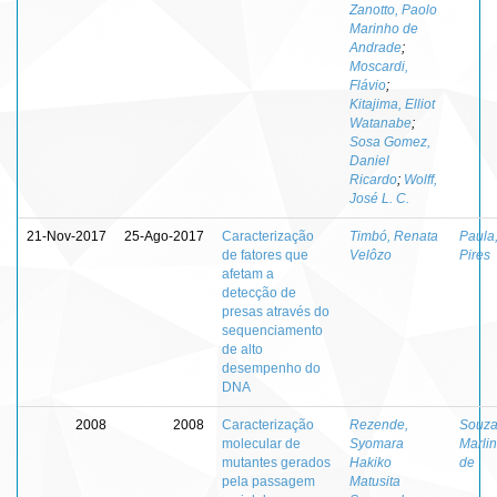
Zanotto, Paolo
Marinho de
Andrade
;
Moscardi,
Flávio
;
Kitajima, Elliot
Watanabe
;
Sosa Gomez,
Daniel
Ricardo
;
Wolff,
José L. C.
21-Nov-2017
25-Ago-2017
Caracterização
Timbó, Renata
Paula
de fatores que
Velôzo
Pires
afetam a
detecção de
presas através do
sequenciamento
de alto
desempenho do
DNA
2008
2008
Caracterização
Rezende,
Souza
molecular de
Syomara
Marli
mutantes gerados
Hakiko
de
pela passagem
Matusita