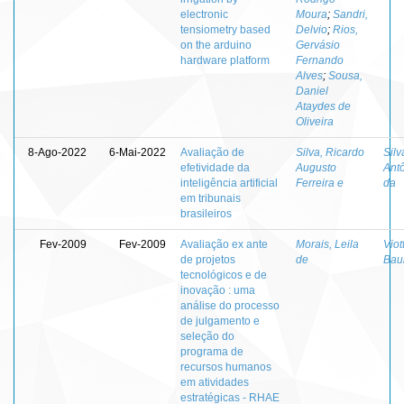
electronic
Moura
;
Sandri,
tensiometry based
Delvio
;
Rios,
on the arduino
Gervásio
hardware platform
Fernando
Alves
;
Sousa,
Daniel
Ataydes de
Oliveira
8-Ago-2022
6-Mai-2022
Avaliação de
Silva, Ricardo
Silv
efetividade da
Augusto
Antô
inteligência artificial
Ferreira e
da
em tribunais
brasileiros
Fev-2009
Fev-2009
Avaliação ex ante
Morais, Leila
Viot
de projetos
de
Bau
tecnológicos e de
inovação : uma
análise do processo
de julgamento e
seleção do
programa de
recursos humanos
em atividades
estratégicas - RHAE