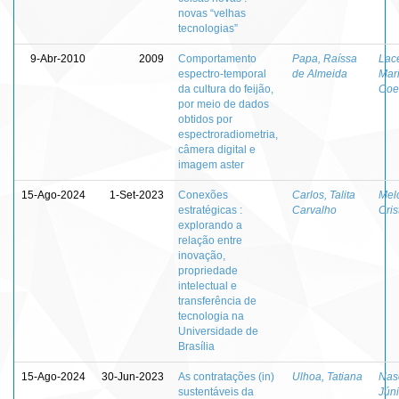
novas “velhas
tecnologias”
9-Abr-2010
2009
Comportamento
Papa, Raíssa
Lac
espectro-temporal
de Almeida
Mari
da cultura do feijão,
Coe
por meio de dados
obtidos por
espectroradiometria,
câmera digital e
imagem aster
15-Ago-2024
1-Set-2023
Conexões
Carlos, Talita
Mel
estratégicas :
Carvalho
Cris
explorando a
relação entre
inovação,
propriedade
intelectual e
transferência de
tecnologia na
Universidade de
Brasília
15-Ago-2024
30-Jun-2023
As contratações (in)
Ulhoa, Tatiana
Nas
sustentáveis da
Júni