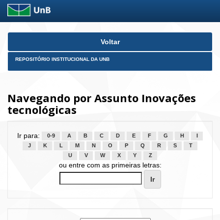
Skip
Voltar
navigation
REPOSITÓRIO INSTITUCIONAL DA UNB
Navegando por Assunto Inovações
tecnológicas
Ir para:
0-9
A
B
C
D
E
F
G
H
I
J
K
L
M
N
O
P
Q
R
S
T
U
V
W
X
Y
Z
ou entre com as primeiras letras: