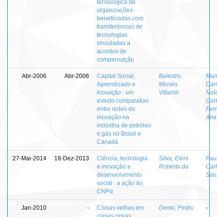
tecnológica de
organizações
beneficiadas com
transferências de
tecnologias
vinculadas a
acordos de
compensação
Abr-2006
Abr-2006
Capital Social,
Balestro,
Mar
Aprendizado e
Moisés
Dan
Inovação : um
Villamil
Nol
estudo comparativo
Cor
entre redes de
Fer
inovação na
Ana
indústria de petróleo
e gás no Brasil e
Canadá
27-Mai-2014
18-Dez-2013
Ciência, tecnologia
Silva, Eleni
Paul
e inovação e
Roberta da
Carl
desenvolvimento
Sou
social : a ação do
CNPq
Jan-2010
-
Coisas velhas em
Demo, Pedro
-
coisas novas :