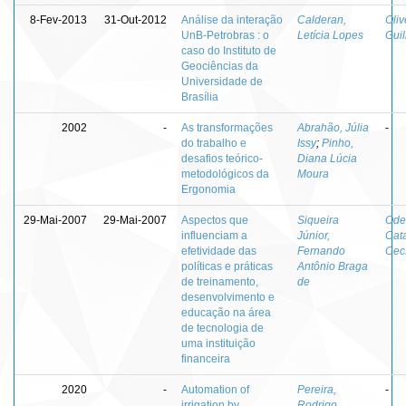
8-Fev-2013
31-Out-2012
Análise da interação
Calderan,
Oliv
UnB-Petrobras : o
Letícia Lopes
Gui
caso do Instituto de
Geociências da
Universidade de
Brasília
2002
-
As transformações
Abrahão, Júlia
-
do trabalho e
Issy
;
Pinho,
desafios teórico-
Diana Lúcia
metodológicos da
Moura
Ergonomia
29-Mai-2007
29-Mai-2007
Aspectos que
Siqueira
Odel
influenciam a
Júnior,
Cat
efetividade das
Fernando
Cecí
políticas e práticas
Antônio Braga
de treinamento,
de
desenvolvimento e
educação na área
de tecnologia de
uma instituição
financeira
2020
-
Automation of
Pereira,
-
irrigation by
Rodrigo