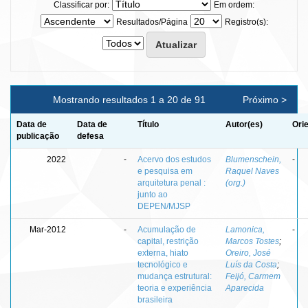
Classificar por:
Em ordem:
Resultados/Página
Registro(s):
Mostrando resultados 1 a 20 de 91
Próximo >
Data de
Data de
Título
Autor(es)
Ori
publicação
defesa
2022
-
Acervo dos estudos
Blumenschein,
-
e pesquisa em
Raquel Naves
arquitetura penal :
(org.)
junto ao
DEPEN/MJSP
Mar-2012
-
Acumulação de
Lamonica,
-
capital, restrição
Marcos Tostes
;
externa, hiato
Oreiro, José
tecnológico e
Luís da Costa
;
mudança estrutural:
Feijó, Carmem
teoria e experiência
Aparecida
brasileira