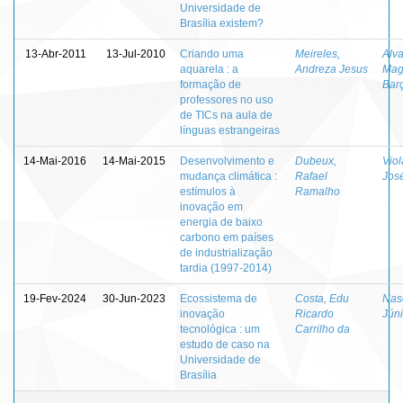
Universidade de
Brasília existem?
13-Abr-2011
13-Jul-2010
Criando uma
Meireles,
Alv
aquarela : a
Andreza Jesus
Mag
formação de
Bar
professores no uso
de TICs na aula de
línguas estrangeiras
14-Mai-2016
14-Mai-2015
Desenvolvimento e
Dubeux,
Vio
mudança climática :
Rafael
Jos
estímulos à
Ramalho
inovação em
energia de baixo
carbono em países
de industrialização
tardia (1997-2014)
19-Fev-2024
30-Jun-2023
Ecossistema de
Costa, Edu
Nas
inovação
Ricardo
Júni
tecnológica : um
Carrilho da
estudo de caso na
Universidade de
Brasília