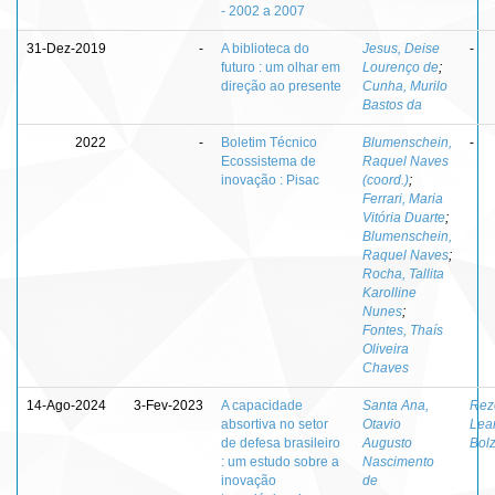
- 2002 a 2007
31-Dez-2019
-
A biblioteca do
Jesus, Deise
-
futuro : um olhar em
Lourenço de
;
direção ao presente
Cunha, Murilo
Bastos da
2022
-
Boletim Técnico
Blumenschein,
-
Ecossistema de
Raquel Naves
inovação : Pisac
(coord.)
;
Ferrari, Maria
Vitória Duarte
;
Blumenschein,
Raquel Naves
;
Rocha, Tallita
Karolline
Nunes
;
Fontes, Thaís
Oliveira
Chaves
14-Ago-2024
3-Fev-2023
A capacidade
Santa Ana,
Rez
absortiva no setor
Otavio
Lea
de defesa brasileiro
Augusto
Bol
: um estudo sobre a
Nascimento
inovação
de