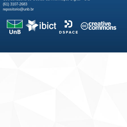
(61) 3107-2683
repositorio@unb.br
Fale conosco
Sobre