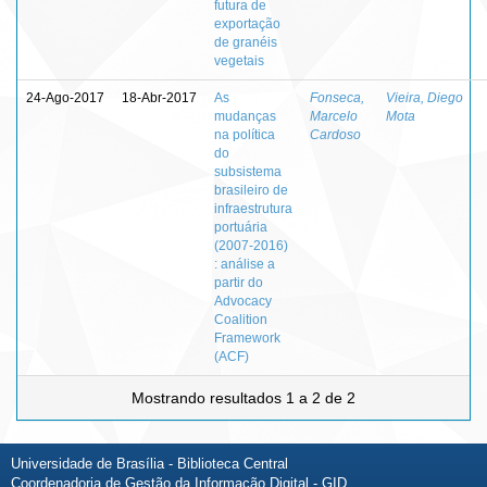
futura de
exportação
de granéis
vegetais
24-Ago-2017
18-Abr-2017
As
Fonseca,
Vieira, Diego
mudanças
Marcelo
Mota
na política
Cardoso
do
subsistema
brasileiro de
infraestrutura
portuária
(2007-2016)
: análise a
partir do
Advocacy
Coalition
Framework
(ACF)
Mostrando resultados 1 a 2 de 2
Universidade de Brasília - Biblioteca Central
Coordenadoria de Gestão da Informação Digital - GID