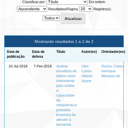
Classificar por:
Em ordem:
Resultados/Página
Registro(s):
Mostrando resultados 1 a 2 de 2
Data de
Data de
Título
Autor(es)
Orientador(es)
publicação
defesa
10-Jul-2019
7-Fev-2019
Análise
Vitoi,
Rocha, Carlos
envoltória de
Carlos
Henrique
dados como
Alberto
Marques da
instrumento
Ayupe
para avaliar
a
capacidade
da
infraestrutura
portuária
brasileira de
atender à
demanda