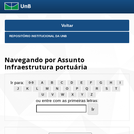
Skip
Voltar
navigation
REPOSITÓRIO INSTITUCIONAL DA UNB
Navegando por Assunto
Infraestrutura portuária
Ir para:
0-9
A
B
C
D
E
F
G
H
I
J
K
L
M
N
O
P
Q
R
S
T
U
V
W
X
Y
Z
ou entre com as primeiras letras: