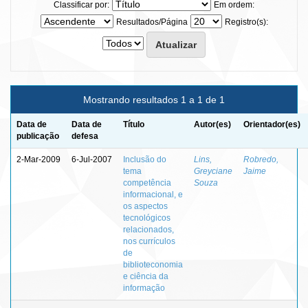
Classificar por:
Em ordem:
Resultados/Página
Registro(s):
Mostrando resultados 1 a 1 de 1
Data de
Data de
Título
Autor(es)
Orientador(es)
publicação
defesa
2-Mar-2009
6-Jul-2007
Inclusão do
Lins,
Robredo,
tema
Greyciane
Jaime
competência
Souza
informacional, e
os aspectos
tecnológicos
relacionados,
nos currículos
de
biblioteconomia
e ciência da
informação