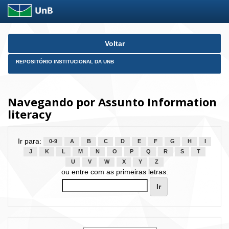
Skip
Voltar
navigation
REPOSITÓRIO INSTITUCIONAL DA UNB
Navegando por Assunto Information
literacy
Ir para:
0-9
A
B
C
D
E
F
G
H
I
J
K
L
M
N
O
P
Q
R
S
T
U
V
W
X
Y
Z
ou entre com as primeiras letras: