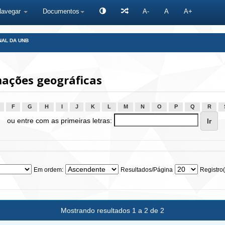
Navegar
Documentos
A-
A
A+
NAL DA UNB
ações geográficas
F
G
H
I
J
K
L
M
N
O
P
Q
R
ou entre com as primeiras letras:
Em ordem:
Resultados/Página
Registro(
Mostrando resultados 1 a 2 de 2