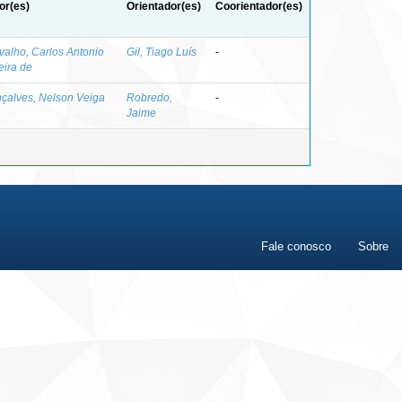
or(es)
Orientador(es)
Coorientador(es)
valho, Carlos Antonio
Gil, Tiago Luís
-
eira de
çalves, Nelson Veiga
Robredo,
-
Jaime
Fale conosco
Sobre