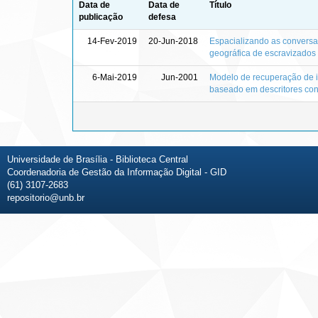
Data de
Data de
Título
publicação
defesa
14-Fev-2019
20-Jun-2018
Espacializando as conversa
geográfica de escravizados
6-Mai-2019
Jun-2001
Modelo de recuperação de in
baseado em descritores con
Universidade de Brasília - Biblioteca Central
Coordenadoria de Gestão da Informação Digital - GID
(61) 3107-2683
repositorio@unb.br