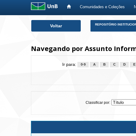
Comunidades e Coleções
Skip
REPOSITÓRIO INSTITUCIO
Voltar
navigation
Navegando por Assunto Inform
Ir para:
0-9
A
B
C
D
E
Classificar por: