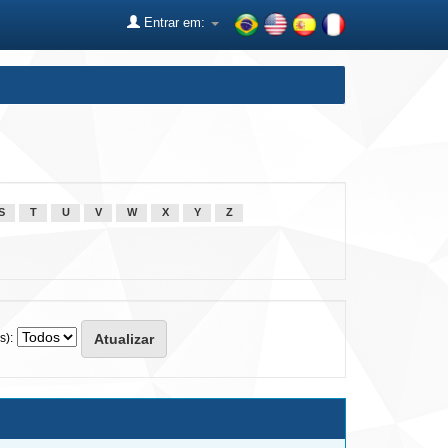
Entrar em:
S
T
U
V
W
X
Y
Z
s):