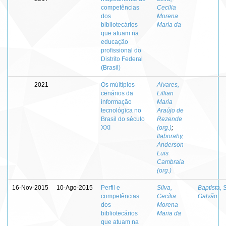
competências
Cecilia
dos
Morena
bibliotecários
María da
que atuam na
educação
profissional do
Distrito Federal
(Brasil)
2021
-
Os múltiplos
Alvares,
-
cenários da
Lillian
informação
Maria
tecnológica no
Araújo de
Brasil do século
Rezende
XXI
(org.)
;
Itaborahy,
Anderson
Luis
Cambraia
(org.)
16-Nov-2015
10-Ago-2015
Perfil e
Silva,
Baptista, 
competências
Cecília
Galvão
dos
Morena
bibliotecários
Maria da
que atuam na