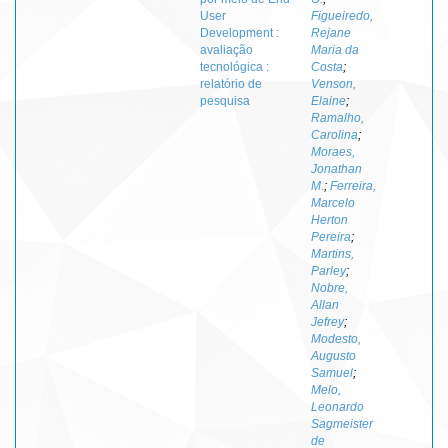
User
Figueiredo,
Development :
Rejane
avaliação
Maria da
tecnológica :
Costa
;
relatório de
Venson,
pesquisa
Elaine
;
Ramalho,
Carolina
;
Moraes,
Jonathan
M.
;
Ferreira,
Marcelo
Herton
Pereira
;
Martins,
Parley
;
Nobre,
Allan
Jefrey
;
Modesto,
Augusto
Samuel
;
Melo,
Leonardo
Sagmeister
de