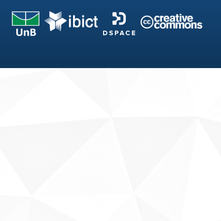
Fale conosco
Sobre