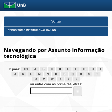
Skip
Voltar
navigation
REPOSITÓRIO INSTITUCIONAL DA UNB
Navegando por Assunto Informação
tecnológica
Ir para:
0-9
A
B
C
D
E
F
G
H
I
J
K
L
M
N
O
P
Q
R
S
T
U
V
W
X
Y
Z
ou entre com as primeiras letras: