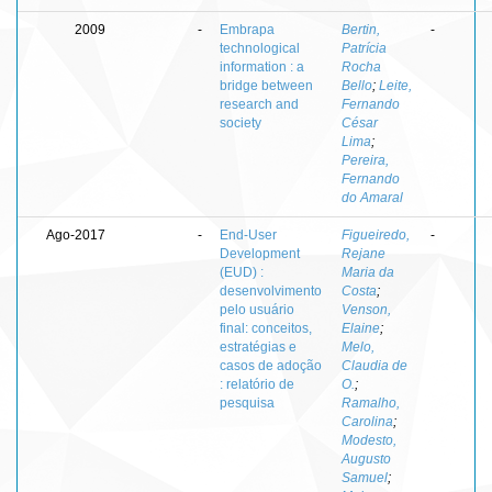
2009
-
Embrapa
Bertin,
-
technological
Patrícia
information : a
Rocha
bridge between
Bello
;
Leite,
research and
Fernando
society
César
Lima
;
Pereira,
Fernando
do Amaral
Ago-2017
-
End-User
Figueiredo,
-
Development
Rejane
(EUD) :
Maria da
desenvolvimento
Costa
;
pelo usuário
Venson,
final: conceitos,
Elaine
;
estratégias e
Melo,
casos de adoção
Claudia de
: relatório de
O.
;
pesquisa
Ramalho,
Carolina
;
Modesto,
Augusto
Samuel
;