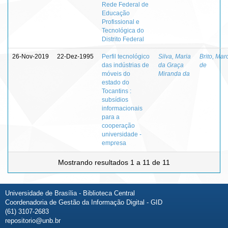
Rede Federal de
Educação
Profissional e
Tecnológica do
Distrito Federal
26-Nov-2019
22-Dez-1995
Perfil tecnológico
Silva, Maria
Brito, Marc
das indústrias de
da Graça
de
móveis do
Miranda da
estado do
Tocantins :
subsídios
informacionais
para a
cooperação
universidade -
empresa
Mostrando resultados 1 a 11 de 11
Universidade de Brasília - Biblioteca Central
Coordenadoria de Gestão da Informação Digital - GID
(61) 3107-2683
repositorio@unb.br