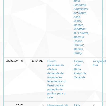
Melo,
Leonardo
Sagmeister
de
;
Nobre,
Allan
Jefrey
;
Moraes,
Jonathan
M.
;
Ferreira,
Marcelo
Herton
Pereira
;
Martins,
Parley
20-Dez-2019
Dez-1997
Estudo
Alvares,
Tarapanoff
preliminar da
Lillian
Kira
oferta e
Maria
demanda de
Araújo de
informação
Rezende
tecnológica no
Brasil para a
projeção de
política para o
setor
2017
-
Mapeamento de
Silva,
-