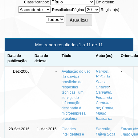
Classificar por:
Em ordem:
Resultados/Página
Registro(s):
Mostrando resultados 1 a 11 de 11
Data de
Data de
Título
Autor(es)
Orientado
publicação
defesa
Dez-2006
-
Avaliação do uso
Ramos,
-
do serviço
Hélia de
brasileiro de
Sousa
respostas
Chaves
;
técnicas : um
Carvalho,
serviço de
Fernanda
informação
Cordeiro
destinada à
de
;
Cunha,
microempresa
Murilo
brasileira
Bastos da
28-Set-2016
1-Mar-2016
Cidades
Brandão,
Fausto Ne
inteligentes e
Flávia Sofia
Tiago Qui