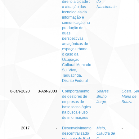
direito à cidade :
do
a atuação das
Nascimento
tecnologias da
informação e
comunicação na
produção de
duas
perspectivas
antagônicas de
espaço urbano -
o caso da
Ocupação
Cultural Mercado
Sul Vive,
Taguatinga,
Distrito Federal
8-Jan-2020
3-Abr-2003
Comportamento
Soares,
Costa, Se
de gestores de
Bruno
Maria de
empresas de
Jorge
Souza
base tecnológica
na busca e uso
de informações
2017
-
Desenvolvimento
Melo,
-
descentralizado
Claudia de
por meio de End-
O.
;