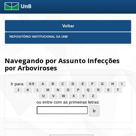
Skip
Voltar
navigation
REPOSITÓRIO INSTITUCIONAL DA UNB
Navegando por Assunto Infecções
por Arboviroses
Ir para:
0-9
A
B
C
D
E
F
G
H
I
J
K
L
M
N
O
P
Q
R
S
T
U
V
W
X
Y
Z
ou entre com as primeiras letras: