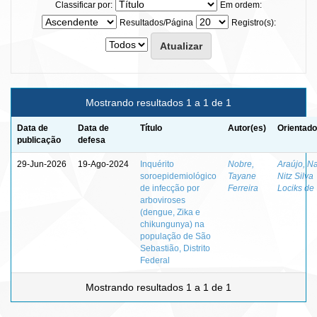
Classificar por:
Em ordem:
Resultados/Página
Registro(s):
Mostrando resultados 1 a 1 de 1
Data de
Data de
Título
Autor(es)
Orientado
publicação
defesa
29-Jun-2026
19-Ago-2024
Inquérito
Nobre,
Araújo, N
soroepidemiológico
Tayane
Nitz Silva
de infecção por
Ferreira
Lociks de
arboviroses
(dengue, Zika e
chikungunya) na
população de São
Sebastião, Distrito
Federal
Mostrando resultados 1 a 1 de 1