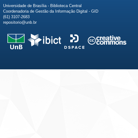
Universidade de Brasília - Biblioteca Central
Coordenadoria de Gestão da Informação Digital - GID
(61) 3107-2683
repositorio@unb.br
Fale conosco
Sobre