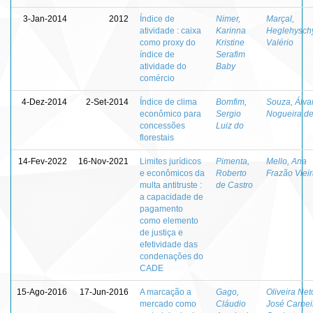
3-Jan-2014
2012
Índice de
Nimer,
Marçal,
atividade : caixa
Karinna
Heglehysch
como proxy do
Kristine
Valério
índice de
Serafim
atividade do
Baby
comércio
4-Dez-2014
2-Set-2014
Índice de clima
Bomfim,
Souza, Álva
econômico para
Sergio
Nogueira d
concessões
Luiz do
florestais
14-Fev-2022
16-Nov-2021
Limites jurídicos
Pimenta,
Mello, Ana
e econômicos da
Roberto
Frazão Viei
multa antitruste :
de Castro
a capacidade de
pagamento
como elemento
de justiça e
efetividade das
condenações do
CADE
15-Ago-2016
17-Jun-2016
A marcação a
Gago,
Oliveira Net
mercado como
Cláudio
José Carnei