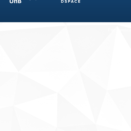
Fale conosco
Sobre