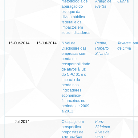
metodologia de
Araujo de
Cunha
apuração do
Freitas
estoque da
dívida pública
federal e os
impactos em
seus indicadores
15-Out-2014
15-Jul-2014
Nível de
Penha,
Tavares, Ad
Disclosure das
Roberto
de Lima
empresas com
Silva da
perda de
recuperabilidade
de ativos à luz
do CPC 01 e o
impacto da
perda nos
indicadores
econômico-
financeiros no
período de 2009
a 2012
Jul-2014
-
O espaço em
Kunz,
-
perspectiva :
Sidelmar
propostas de
Alves da
articulações
Silva
;