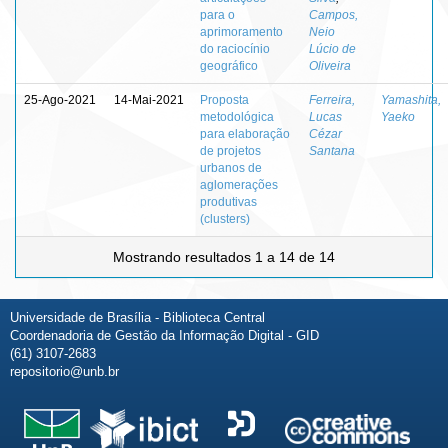
para o
Campos,
aprimoramento
Neio
do raciocínio
Lúcio de
geográfico
Oliveira
25-Ago-2021
14-Mai-2021
Proposta
Ferreira,
Yamashita,
metodológica
Lucas
Yaeko
para elaboração
Cézar
de projetos
Santana
urbanos de
aglomerações
produtivas
(clusters)
Mostrando resultados 1 a 14 de 14
Universidade de Brasília - Biblioteca Central
Coordenadoria de Gestão da Informação Digital - GID
(61) 3107-2683
repositorio@unb.br