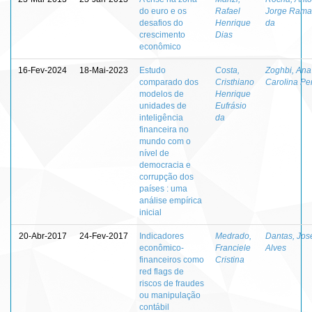
do euro e os
Rafael
Jorge Rama
desafios do
Henrique
da
crescimento
Dias
econômico
16-Fev-2024
18-Mai-2023
Estudo
Costa,
Zoghbi, Ana
comparado dos
Cristhiano
Carolina Pe
modelos de
Henrique
unidades de
Eufrásio
inteligência
da
financeira no
mundo com o
nível de
democracia e
corrupção dos
países : uma
análise empírica
inicial
20-Abr-2017
24-Fev-2017
Indicadores
Medrado,
Dantas, Jos
econômico-
Franciele
Alves
financeiros como
Cristina
red flags de
riscos de fraudes
ou manipulação
contábil