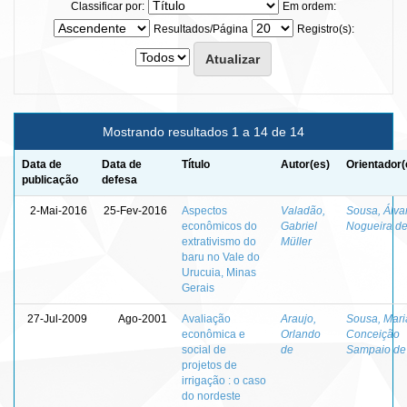
Classificar por:
Em ordem:
Resultados/Página
Registro(s):
Mostrando resultados 1 a 14 de 14
Data de
Data de
Título
Autor(es)
Orientador(
publicação
defesa
2-Mai-2016
25-Fev-2016
Aspectos
Valadão,
Sousa, Álva
econômicos do
Gabriel
Nogueira d
extrativismo do
Müller
baru no Vale do
Urucuia, Minas
Gerais
27-Jul-2009
Ago-2001
Avaliação
Araujo,
Sousa, Mari
econômica e
Orlando
Conceição
social de
de
Sampaio de
projetos de
irrigação : o caso
do nordeste