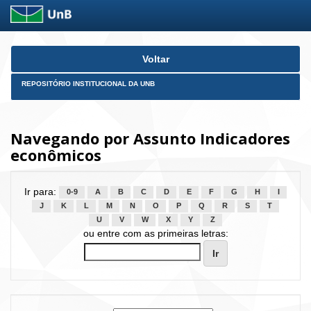
Skip
Voltar
navigation
REPOSITÓRIO INSTITUCIONAL DA UNB
Navegando por Assunto Indicadores
econômicos
Ir para:
0-9
A
B
C
D
E
F
G
H
I
J
K
L
M
N
O
P
Q
R
S
T
U
V
W
X
Y
Z
ou entre com as primeiras letras: