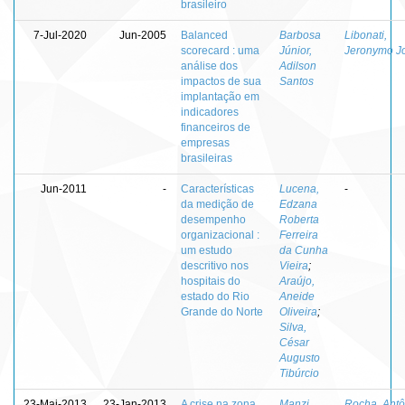
brasileiro
7-Jul-2020
Jun-2005
Balanced
Barbosa
Libonati,
scorecard : uma
Júnior,
Jeronymo J
análise dos
Adilson
impactos de sua
Santos
implantação em
indicadores
financeiros de
empresas
brasileiras
Jun-2011
-
Características
Lucena,
-
da medição de
Edzana
desempenho
Roberta
organizacional :
Ferreira
um estudo
da Cunha
descritivo nos
Vieira
;
hospitais do
Araújo,
estado do Rio
Aneide
Grande do Norte
Oliveira
;
Silva,
César
Augusto
Tibúrcio
23-Mai-2013
23-Jan-2013
A crise na zona
Manzi,
Rocha, Antô