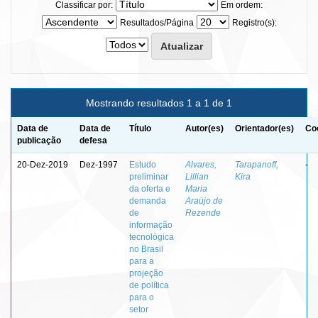
Classificar por:
Em ordem:
Resultados/Página
Registro(s):
Mostrando resultados 1 a 1 de 1
Data de
Data de
Título
Autor(es)
Orientador(es)
Co
publicação
defesa
20-Dez-2019
Dez-1997
Estudo
Alvares,
Tarapanoff,
-
preliminar
Lillian
Kira
da oferta e
Maria
demanda
Araújo de
de
Rezende
informação
tecnológica
no Brasil
para a
projeção
de política
para o
setor