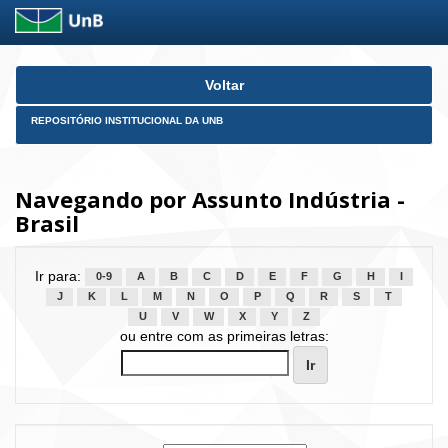
Skip
Voltar
navigation
REPOSITÓRIO INSTITUCIONAL DA UNB
Navegando por Assunto Indústria -
Brasil
Ir para:
0-9
A
B
C
D
E
F
G
H
I
J
K
L
M
N
O
P
Q
R
S
T
U
V
W
X
Y
Z
ou entre com as primeiras letras: