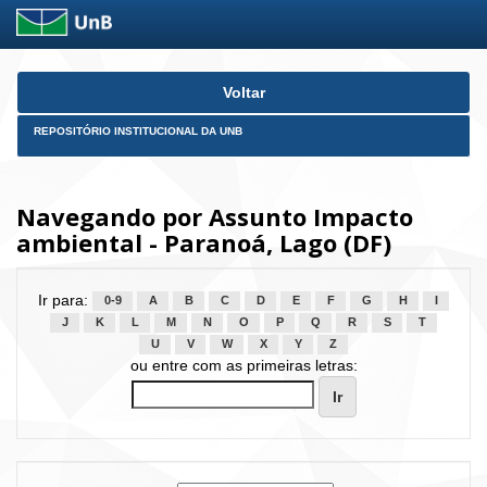
Skip
Voltar
navigation
REPOSITÓRIO INSTITUCIONAL DA UNB
Navegando por Assunto Impacto
ambiental - Paranoá, Lago (DF)
Ir para:
0-9
A
B
C
D
E
F
G
H
I
J
K
L
M
N
O
P
Q
R
S
T
U
V
W
X
Y
Z
ou entre com as primeiras letras: