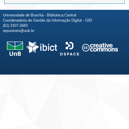
Universidade de Brasília - Biblioteca Central
Coordenadoria de Gestão da Informação Digital - GID
(61) 3107-2683
repositorio@unb.br
Fale conosco
Sobre