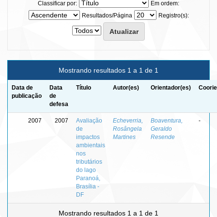
Classificar por:
Em ordem:
Resultados/Página
Registro(s):
Mostrando resultados 1 a 1 de 1
Data de
Data
Título
Autor(es)
Orientador(es)
Coorie
publicação
de
defesa
2007
2007
Avaliação
Echeverria,
Boaventura,
-
de
Rosângela
Geraldo
impactos
Martines
Resende
ambientais
nos
tributários
do lago
Paranoá,
Brasília -
DF
Mostrando resultados 1 a 1 de 1