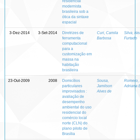
residencial
modernista
brasileira sob a
ótica da sintaxe
espacial
3-Dez-2014
3-Set-2014
Diretrizes de
Curi, Camila
Silva, N
ferramenta
Barbosa
Furtado
computacional
para a
customização em
massa na
habitação
brasileira
23-Out-2009
2008
Domicílios
Sousa,
Romero, 
particulares
Jamilson
Adriana 
improvisados :
Alves de
avaliação de
desempenho
ambiental do uso
residencial do
comércio local
norte (CLN) do
plano piloto de
Brasília