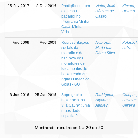
15-Fev-2017
8-Dez-2016
Predição do bom
Vieira, José
Kimura,
e do mau
Rômulo de
Herbert
pagador no
Castro
Programa Minha
Casa, Minha
Vida
Ago-2009
Ago-2009
Representações
Nóbrega,
Peluso, M
sociais da
Maria das
Luiza
moradia e da
Dôres Silva
natureza dos
moradores de
loteamentos de
baixa renda em
Águas Lindas de
Goiás - GO
8-Jan-2016
25-Jun-2015
Segregação
Rodrigues,
Campos,
residencial na
Aryanne
Lúcio de
Vila Cauhy : uma
Audrey
Oliveira
rugosidade
espacial?
Mostrando resultados 1 a 20 de 20