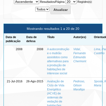
Resultados/Página
Registro(s):
Mostrando resultados 1 a 20 de 20
Data de
Data de
Título
Autor(es)
Orientad
publicação
defesa
2008
2008
A autoconstrução
Vidal,
Lima, Pa
e o mutirão
Fernando
Castilho
assistidos como
Edmundo
alternativas para
Chermont
a produção de
habitações de
interesse social
21-Jul-2016
26-Ago-2015
Avaliação de
Pedroso,
Sposto, 
Ciclo de Vida
Gilson
Maria
Energético
Marafiga
(ACVE) de
sistemas de
vedação de
habitações