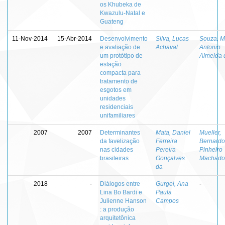
os Khubeka de
Kwazulu-Natal e
Guateng
11-Nov-2014
15-Abr-2014
Desenvolvimento
Silva, Lucas
Souza, M
e avaliação de
Achaval
Antonio
um protótipo de
Almeida 
estação
compacta para
tratamento de
esgotos em
unidades
residenciais
unifamiliares
2007
2007
Determinantes
Mata, Daniel
Mueller,
da favelização
Ferreira
Bernardo
nas cidades
Pereira
Pinheiro
brasileiras
Gonçalves
Machado
da
2018
-
Diálogos entre
Gurgel, Ana
-
Lina Bo Bardi e
Paula
Julienne Hanson
Campos
: a produção
arquitetônica