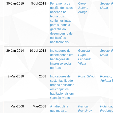
30-Jan-2019
5-Jul-2018
Ferramenta de
Otero,
Sposto, 
gestão de riscos
Juliano
Maria
baseada na
Araújo
teoria dos
conjuntos fuzzy
para suporte à
garantia do
desempenho de
edificações
habitacionais
29-Jan-2014
10-Jul-2013
Indicadores de
Gouveia,
Sposto, 
desempenho em
Hugo
Maria
habitações de
Leonardo
interesse social
Vilela
no Brasil
2-Mar-2010
2008
Indicadores de
Rosa, Sílvio
Romero, 
sustentabilidade
Adriana 
urbana aplicados
em conjuntos
habitacionais em
Catalão / Goiás
Mar-2008
Mar-2008
A indisciplina
França,
Holanda,
que muda a
Franciney
Frederic