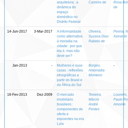
arquitetura : a
Carreiro de
Rosa Bo
dinâmica do
de
espaço
doméstico no
Distrito Federal
14-Jun-2017
3-Mar-2017
A informalidade
Oliveira,
Penna, N
como alternativa
Suzana Dias
Azevedo
à moradia na
Rabelo de
cidade : por que
ela é, mas não
deve ser?
Jan-2013
-
Mulheres e suas
Borges,
-
casas : reflexões
Antonádia
etnográficas a
Monteiro
partir do Brasil e
da África do Sul
18-Fev-2013
Dez-2009
O mercado
Teixeira,
Loureiro,
imobiliário
Márcio
Paulo Ro
brasileiro :
André
Amorim
componentes de
Pontes
oferta e
expoentes na era
Lula