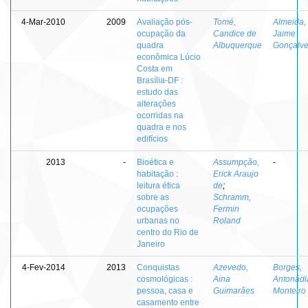
4-Mar-2010
2009
Avaliação pós-
Tomé,
Almeida,
ocupação da
Candice de
Jaime
quadra
Albuquerque
Gonçalve
econômica Lúcio
Costa em
Brasília-DF :
estudo das
alterações
ocorridas na
quadra e nos
edifícios
2013
-
Bioética e
Assumpção,
-
habitação :
Erick Araujo
leitura ética
de
;
sobre as
Schramm,
ocupações
Fermin
urbanas no
Roland
centro do Rio de
Janeiro
4-Fev-2014
2013
Conquistas
Azevedo,
Borges,
cosmológicas :
Aina
Antonádi
pessoa, casa e
Guimarães
Monteiro
casamento entre