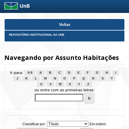
Skip
Voltar
navigation
REPOSITÓRIO INSTITUCIONAL DA UNB
Navegando por Assunto Habitações
Ir para:
0-9
A
B
C
D
E
F
G
H
I
J
K
L
M
N
O
P
Q
R
S
T
U
V
W
X
Y
Z
ou entre com as primeiras letras:
Classificar por:
Em ordem: