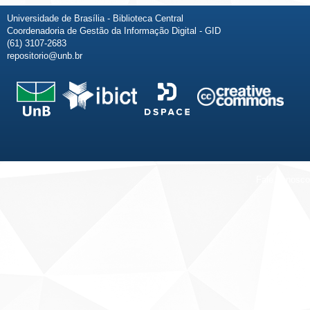
Universidade de Brasília - Biblioteca Central
Coordenadoria de Gestão da Informação Digital - GID
(61) 3107-2683
repositorio@unb.br
Fale conosco
Sobre