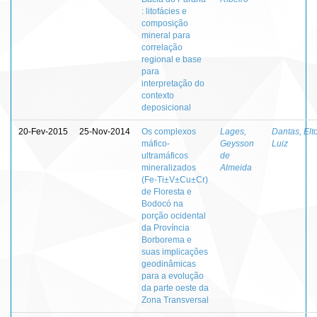
: litofácies e
composição
mineral para
correlação
regional e base
para
interpretação do
contexto
deposicional
20-Fev-2015
25-Nov-2014
Os complexos
Lages,
Dantas, Elt
máfico-
Geysson
Luiz
ultramáficos
de
mineralizados
Almeida
(Fe-Ti±V±Cu±Cr)
de Floresta e
Bodocó na
porção ocidental
da Província
Borborema e
suas implicações
geodinâmicas
para a evolução
da parte oeste da
Zona Transversal