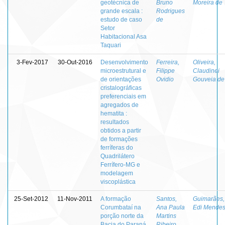
geotécnica de
Bruno
Moreira de
grande escala :
Rodrigues
estudo de caso
de
Setor
Habitacional Asa
Taquari
3-Fev-2017
30-Out-2016
Desenvolvimento
Ferreira,
Oliveira,
microestrutural e
Filippe
Claudinei
de orientações
Ovidio
Gouveia de
cristalográficas
preferenciais em
agregados de
hematita :
resultados
obtidos a partir
de formações
ferríferas do
Quadrilátero
Ferrífero-MG e
modelagem
viscoplástica
25-Set-2012
11-Nov-2011
A formação
Santos,
Guimarães,
Corumbataí na
Ana Paula
Edi Mende
porção norte da
Martins
Bacia do Paraná
Ribeiro