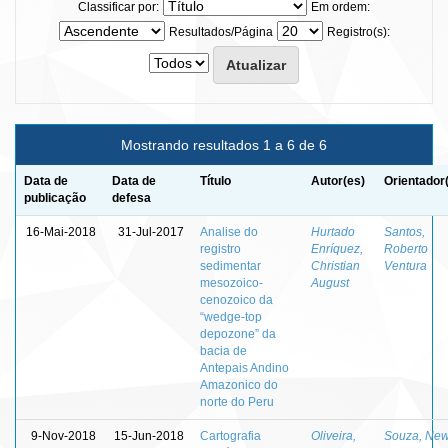
Classificar por:
Em ordem:
Resultados/Página
Registro(s):
Mostrando resultados 1 a 6 de 6
Data de
Data de
Título
Autor(es)
Orientador
publicação
defesa
16-Mai-2018
31-Jul-2017
Analise do
Hurtado
Santos,
registro
Enríquez,
Roberto
sedimentar
Christian
Ventura
mesozoico-
August
cenozoico da
“wedge-top
depozone” da
bacia de
Antepais Andino
Amazonico do
norte do Peru
9-Nov-2018
15-Jun-2018
Cartografia
Oliveira,
Souza, New