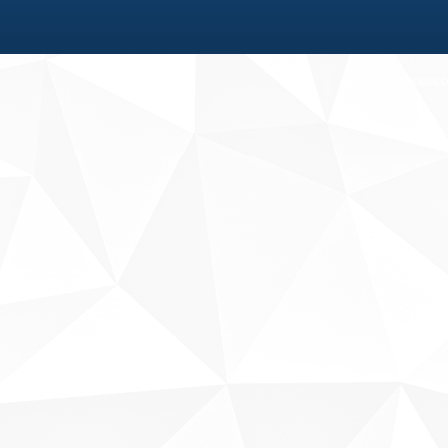
Fale conosco
Sobre