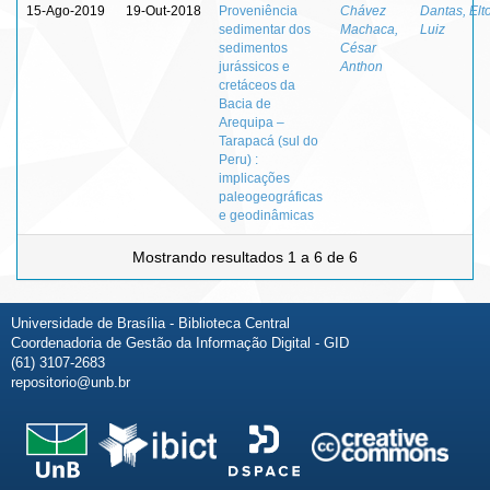
15-Ago-2019
19-Out-2018
Proveniência
Chávez
Dantas, Elt
sedimentar dos
Machaca,
Luiz
sedimentos
César
jurássicos e
Anthon
cretáceos da
Bacia de
Arequipa –
Tarapacá (sul do
Peru) :
implicações
paleogeográficas
e geodinâmicas
Mostrando resultados 1 a 6 de 6
Universidade de Brasília - Biblioteca Central
Coordenadoria de Gestão da Informação Digital - GID
(61) 3107-2683
repositorio@unb.br