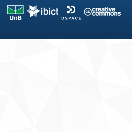
Fale conosco
Sobre