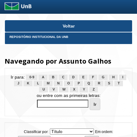
Skip
Voltar
navigation
REPOSITÓRIO INSTITUCIONAL DA UNB
Navegando por Assunto Galhos
Ir para:
0-9
A
B
C
D
E
F
G
H
I
J
K
L
M
N
O
P
Q
R
S
T
U
V
W
X
Y
Z
ou entre com as primeiras letras:
Classificar por:
Em ordem: