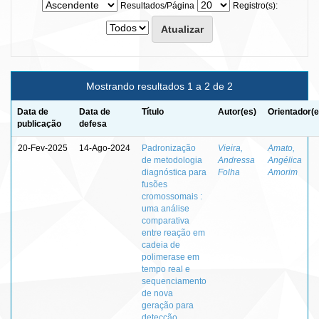
Resultados/Página
Registro(s):
Mostrando resultados 1 a 2 de 2
Data de
Data de
Título
Autor(es)
Orientador(e
publicação
defesa
20-Fev-2025
14-Ago-2024
Padronização
Vieira,
Amato,
de metodologia
Andressa
Angélica
diagnóstica para
Folha
Amorim
fusões
cromossomais :
uma análise
comparativa
entre reação em
cadeia de
polimerase em
tempo real e
sequenciamento
de nova
geração para
detecção