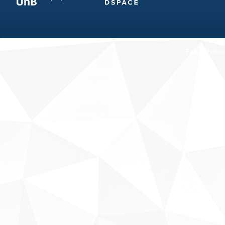
Fale conosco
Sobre