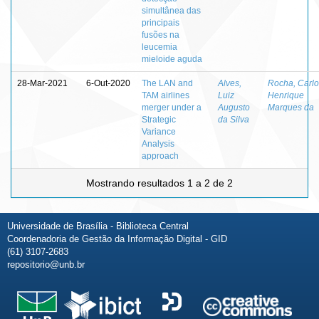
simultânea das
principais
fusões na
leucemia
mieloide aguda
28-Mar-2021
6-Out-2020
The LAN and
Alves,
Rocha, Carlo
TAM airlines
Luiz
Henrique
merger under a
Augusto
Marques da
Strategic
da Silva
Variance
Analysis
approach
Mostrando resultados 1 a 2 de 2
Universidade de Brasília - Biblioteca Central
Coordenadoria de Gestão da Informação Digital - GID
(61) 3107-2683
repositorio@unb.br