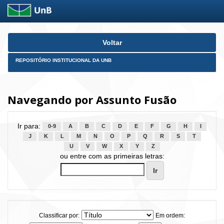
Skip
Voltar
navigation
REPOSITÓRIO INSTITUCIONAL DA UNB
Navegando por Assunto Fusão
Ir para:
0-9
A
B
C
D
E
F
G
H
I
J
K
L
M
N
O
P
Q
R
S
T
U
V
W
X
Y
Z
ou entre com as primeiras letras:
Classificar por:
Em ordem: