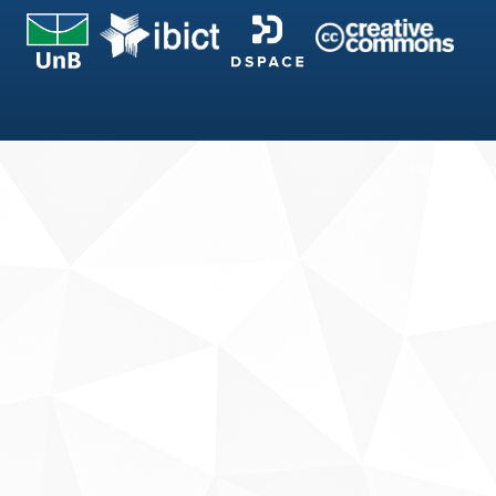
Fale conosco
Sobre