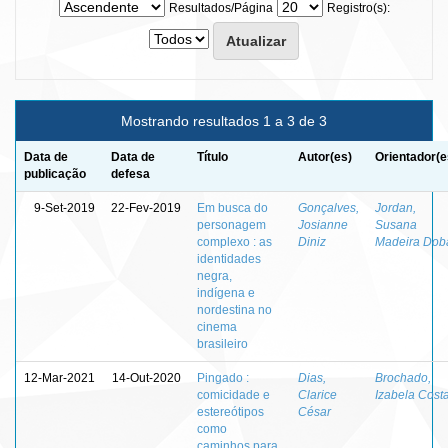
Resultados/Página
Registro(s):
Mostrando resultados 1 a 3 de 3
Data de
Data de
Título
Autor(es)
Orientador(e
publicação
defesa
9-Set-2019
22-Fev-2019
Em busca do
Gonçalves,
Jordan,
personagem
Josianne
Susana
complexo : as
Diniz
Madeira Dob
identidades
negra,
indígena e
nordestina no
cinema
brasileiro
12-Mar-2021
14-Out-2020
Pingado :
Dias,
Brochado,
comicidade e
Clarice
Izabela Cost
estereótipos
César
como
caminhos para