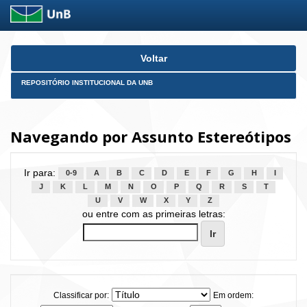
Skip
Voltar
navigation
REPOSITÓRIO INSTITUCIONAL DA UNB
Navegando por Assunto Estereótipos
Ir para:
0-9
A
B
C
D
E
F
G
H
I
J
K
L
M
N
O
P
Q
R
S
T
U
V
W
X
Y
Z
ou entre com as primeiras letras:
Classificar por:
Em ordem: