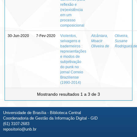
reflexão e
(re)existência
em um
processo
composicional
30-Jun-2020
7-Fev-2020
Violentos,
Alcântara,
Oliveira,
selvagens e
Moacir
Susane
baderneiros :
Oliveira de
Rodrigues d
representações
e modos de
subjetivação
do punk no
jornal Correio
Braziliense
(1990-2014)
Mostrando resultados 1 a 3 de 3
Universidade de Brasília - Biblioteca Central
Coordenadoria de Gestão da Informação Digital - GID
(61) 3107-2683
repositorio@unb.br