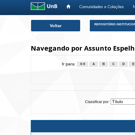
Comunidades e Coleções
Skip
REPOSITÓRIO INSTITUCIO
Voltar
navigation
Navegando por Assunto Espelho
Ir para:
0-9
A
B
C
D
E
Classificar por: