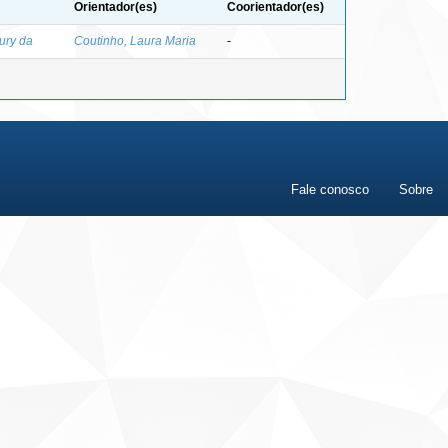
Orientador(es)
Coorientador(es)
ury da
Coutinho, Laura Maria
-
Fale conosco
Sobre