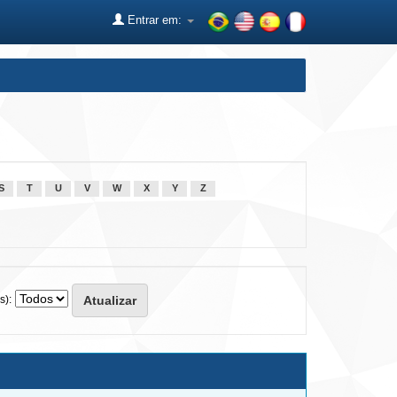
Entrar em:
S
T
U
V
W
X
Y
Z
s):