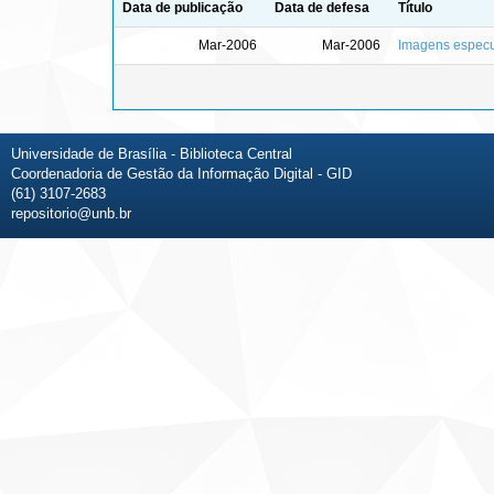
Data de publicação
Data de defesa
Título
Mar-2006
Mar-2006
Imagens especu
Universidade de Brasília - Biblioteca Central
Coordenadoria de Gestão da Informação Digital - GID
(61) 3107-2683
repositorio@unb.br