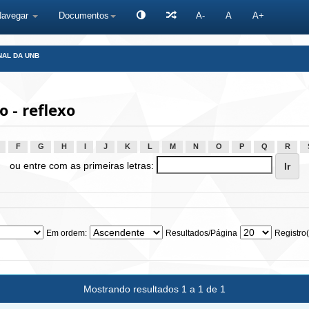
Navegar
Documentos
A-
A
A+
NAL DA UNB
 - reflexo
F
G
H
I
J
K
L
M
N
O
P
Q
R
ou entre com as primeiras letras:
Em ordem:
Resultados/Página
Registro(
Mostrando resultados 1 a 1 de 1