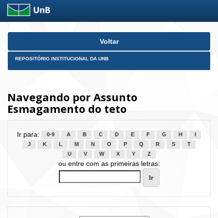
Skip
Voltar
navigation
REPOSITÓRIO INSTITUCIONAL DA UNB
Navegando por Assunto
Esmagamento do teto
Ir para:
0-9
A
B
C
D
E
F
G
H
I
J
K
L
M
N
O
P
Q
R
S
T
U
V
W
X
Y
Z
ou entre com as primeiras letras: