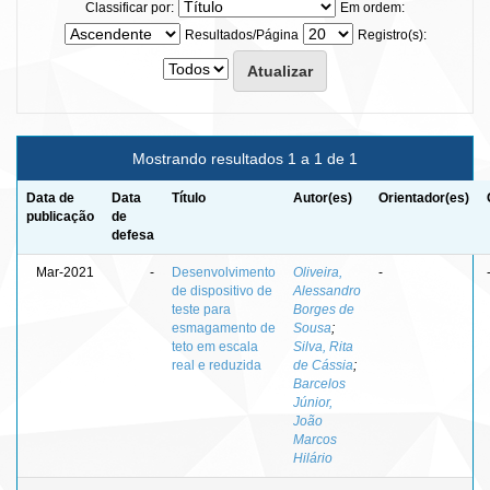
Classificar por:
Em ordem:
Resultados/Página
Registro(s):
Mostrando resultados 1 a 1 de 1
Data de
Data
Título
Autor(es)
Orientador(es)
publicação
de
defesa
Mar-2021
-
Desenvolvimento
Oliveira,
-
de dispositivo de
Alessandro
teste para
Borges de
esmagamento de
Sousa
;
teto em escala
Silva, Rita
real e reduzida
de Cássia
;
Barcelos
Júnior,
João
Marcos
Hilário