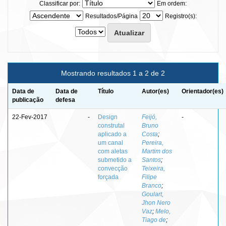
Classificar por:
Em ordem:
Resultados/Página
Registro(s):
Mostrando resultados 1 a 2 de 2
Data de
Data de
Título
Autor(es)
Orientador(es)
publicação
defesa
22-Fev-2017
-
Design
Feijó,
-
construtal
Bruno
aplicado a
Costa
;
um canal
Pereira,
com aletas
Martim dos
submetido a
Santos
;
convecção
Teixeira,
forçada
Filipe
Branco
;
Goulart,
Jhon Nero
Vaz
;
Melo,
Tiago de
;