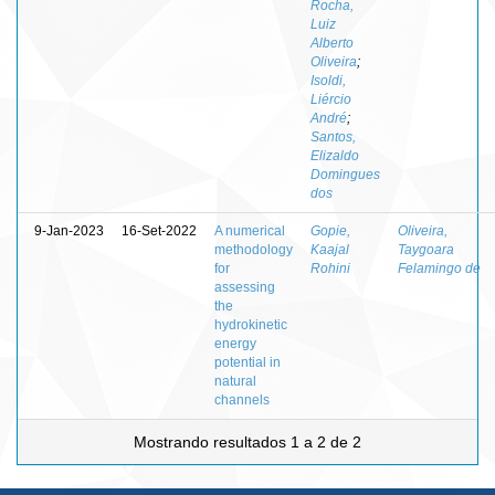
Rocha,
Luiz
Alberto
Oliveira
;
Isoldi,
Liércio
André
;
Santos,
Elizaldo
Domingues
dos
9-Jan-2023
16-Set-2022
A numerical
Gopie,
Oliveira,
methodology
Kaajal
Taygoara
for
Rohini
Felamingo de
assessing
the
hydrokinetic
energy
potential in
natural
channels
Mostrando resultados 1 a 2 de 2