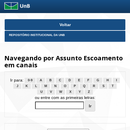
Skip
Voltar
navigation
REPOSITÓRIO INSTITUCIONAL DA UNB
Navegando por Assunto Escoamento
em canais
Ir para:
0-9
A
B
C
D
E
F
G
H
I
J
K
L
M
N
O
P
Q
R
S
T
U
V
W
X
Y
Z
ou entre com as primeiras letras: