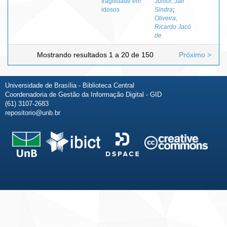
fragilidade em
Júnior, Jair
idosos
Sindra
;
Oliveira,
Ricardo Jacó
de
Mostrando resultados 1 a 20 de 150
Próximo >
Universidade de Brasília - Biblioteca Central
Coordenadoria de Gestão da Informação Digital - GID
(61) 3107-2683
repositorio@unb.br
Fale conosco