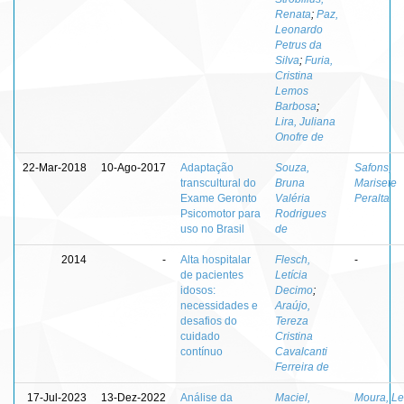
Renata
;
Paz,
Leonardo
Petrus da
Silva
;
Furia,
Cristina
Lemos
Barbosa
;
Lira, Juliana
Onofre de
22-Mar-2018
10-Ago-2017
Adaptação
Souza,
Safons,
transcultural do
Bruna
Marisete
Exame Geronto
Valéria
Peralta
Psicomotor para
Rodrigues
uso no Brasil
de
2014
-
Alta hospitalar
Flesch,
-
de pacientes
Letícia
idosos:
Decimo
;
necessidades e
Araújo,
desafios do
Tereza
cuidado
Cristina
contínuo
Cavalcanti
Ferreira de
17-Jul-2023
13-Dez-2022
Análise da
Maciel,
Moura, Le