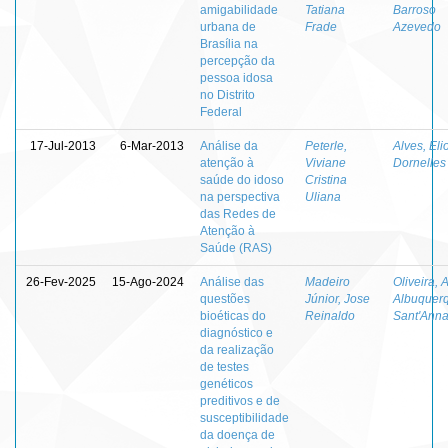
amigabilidade
Tatiana
Barroso
urbana de
Frade
Azevedo
Brasília na
percepção da
pessoa idosa
no Distrito
Federal
17-Jul-2013
6-Mar-2013
Análise da
Peterle,
Alves, Eli
atenção à
Viviane
Dornelles
saúde do idoso
Cristina
na perspectiva
Uliana
das Redes de
Atenção à
Saúde (RAS)
26-Fev-2025
15-Ago-2024
Análise das
Madeiro
Oliveira, 
questões
Júnior, Jose
Albuquer
bioéticas do
Reinaldo
Sant'Anna
diagnóstico e
da realização
de testes
genéticos
preditivos e de
susceptibilidade
da doença de