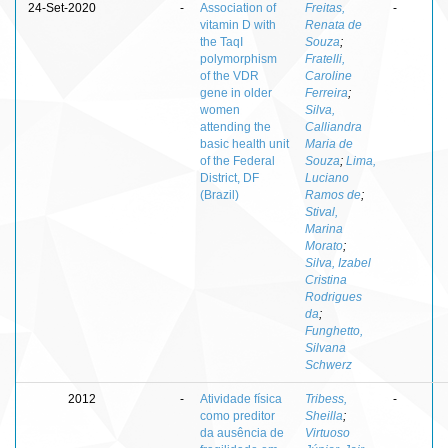
24-Set-2020
-
Association of
Freitas,
-
vitamin D with
Renata de
the TaqI
Souza
;
polymorphism
Fratelli,
of the VDR
Caroline
gene in older
Ferreira
;
women
Silva,
attending the
Calliandra
basic health unit
Maria de
of the Federal
Souza
;
Lima,
District, DF
Luciano
(Brazil)
Ramos de
;
Stival,
Marina
Morato
;
Silva, Izabel
Cristina
Rodrigues
da
;
Funghetto,
Silvana
Schwerz
2012
-
Atividade física
Tribess,
-
como preditor
Sheilla
;
da ausência de
Virtuoso