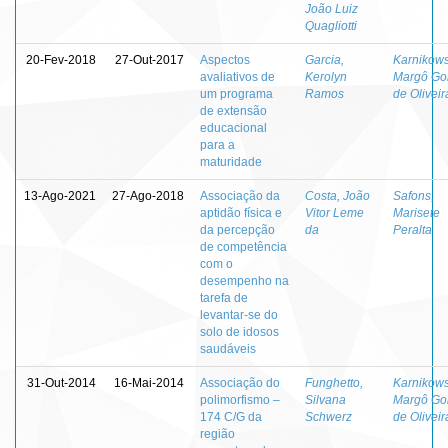
João Luiz
Quagliotti
20-Fev-2018
27-Out-2017
Aspectos
Garcia,
Karnikows
avaliativos de
Kerolyn
Margô G
um programa
Ramos
de Oliveir
de extensão
educacional
para a
maturidade
13-Ago-2021
27-Ago-2018
Associação da
Costa, João
Safons,
aptidão física e
Vitor Leme
Marisete
da percepção
da
Peralta
de competência
com o
desempenho na
tarefa de
levantar-se do
solo de idosos
saudáveis
31-Out-2014
16-Mai-2014
Associação do
Funghetto,
Karnikows
polimorfismo –
Silvana
Margô G
174 C/G da
Schwerz
de Oliveir
região