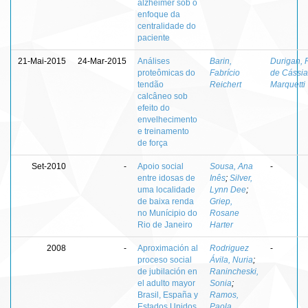
alzheimer sob o
enfoque da
centralidade do
paciente
21-Mai-2015
24-Mar-2015
Análises
Barin,
Durigan, 
proteômicas do
Fabrício
de Cássia
tendão
Reichert
Marquetti
calcâneo sob
efeito do
envelhecimento
e treinamento
de força
Set-2010
-
Apoio social
Sousa, Ana
-
entre idosas de
Inês
;
Silver,
uma localidade
Lynn Dee
;
de baixa renda
Griep,
no Munícipio do
Rosane
Rio de Janeiro
Harter
2008
-
Aproximación al
Rodriguez
-
proceso social
Ávila, Nuria
;
de jubilación en
Ranincheski,
el adulto mayor
Sonia
;
Brasil, España y
Ramos,
Estados Unidos
Paola