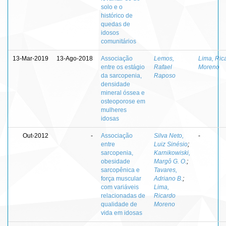
solo e o
histórico de
quedas de
idosos
comunitários
13-Mar-2019
13-Ago-2018
Associação
Lemos,
Lima, Ric
entre os estágio
Rafael
Moreno
da sarcopenia,
Raposo
densidade
mineral óssea e
osteoporose em
mulheres
idosas
Out-2012
-
Associação
Silva Neto,
-
entre
Luiz Sinésio
;
sarcopenia,
Karnikowiski,
obesidade
Margô G. O.
;
sarcopênica e
Tavares,
força muscular
Adriano B.
;
com variáveis
Lima,
relacionadas de
Ricardo
qualidade de
Moreno
vida em idosas