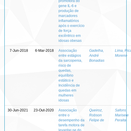
promotora do
gene IL-6 e
produção de
marcadores
inflamatórios
após o exercício
de força
excêntrico em
idosas obesas
7-Jun-2018
6-Mar-2018
Associação
Gadelha,
Lima, Ric
entre estágios
André
Moreno
da sarcopenia,
Bonadias
risco de
quedas,
equilíbrio
estático e
Incidência de
quedas em
mulheres
idosas
30-Jun-2021
23-Out-2020
Associação
Queiroz,
Safons,
entre o
Robson
Marisete
desempenho da
Felipe de
Peralta
tarefa motora de
levantar-se do