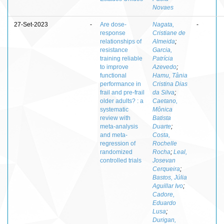
Novaes
27-Set-2023
-
Are dose-
Nagata,
-
response
Cristiane de
relationships of
Almeida
;
resistance
Garcia,
training reliable
Patrícia
to improve
Azevedo
;
functional
Hamu, Tânia
performance in
Cristina Dias
frail and pre-frail
da Silva
;
older adults? : a
Caetano,
systematic
Mônica
review with
Batista
meta-analysis
Duarte
;
and meta-
Costa,
regression of
Rochelle
randomized
Rocha
;
Leal,
controlled trials
Josevan
Cerqueira
;
Bastos, Júlia
Aguillar Ivo
;
Cadore,
Eduardo
Lusa
;
Durigan,