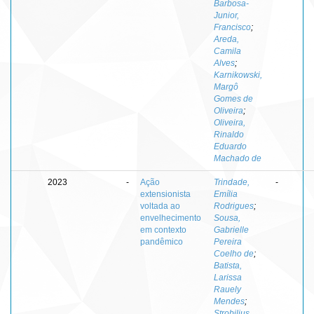
Barbosa-
Junior,
Francisco
;
Areda,
Camila
Alves
;
Karnikowski,
Margô
Gomes de
Oliveira
;
Oliveira,
Rinaldo
Eduardo
Machado de
2023
-
Ação
Trindade,
-
extensionista
Emília
voltada ao
Rodrigues
;
envelhecimento
Sousa,
em contexto
Gabrielle
pandêmico
Pereira
Coelho de
;
Batista,
Larissa
Rauely
Mendes
;
Strobilius,