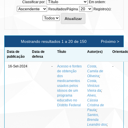
Classificar por:
Em ordem:
Resultados/Página
Registro(s):
Mostrando resultados 1 a 20 de 150
Próximo >
Data de
Data de
Título
Autor(es)
Orientado
publicação
defesa
16-Set-2024
-
Acesso e fontes
Costa,
-
de obtenção
Camila de
dos
Oliveira
;
medicamentos
Costa,
usados pelos
Vinícius
idosos de um
Vieira da
;
programa
Alves,
educativo no
Cássia
Distrito Federal
Cristina de
Paula
;
Santos,
Brenda
Leandro dos
;