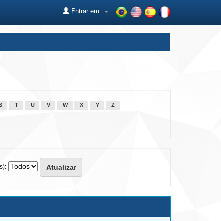
Entrar em:
S
T
U
V
W
X
Y
Z
s):