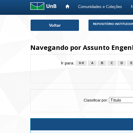
Comunidades e Coleções
Skip
REPOSITÓRIO INSTITUCIO
Voltar
navigation
Navegando por Assunto Engen
Ir para:
0-9
A
B
C
D
E
Classificar por: