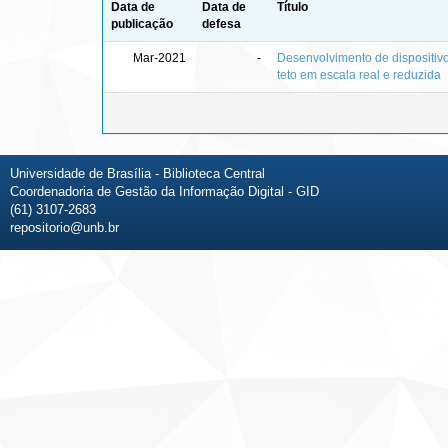
Data de
Data de
Título
publicação
defesa
Mar-2021
-
Desenvolvimento de dispositiv
teto em escala real e reduzida
Universidade de Brasília - Biblioteca Central
Coordenadoria de Gestão da Informação Digital - GID
(61) 3107-2683
repositorio@unb.br