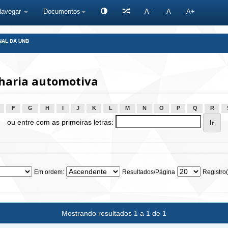
Navegar
Documentos
A-
A
A+
NAL DA UNB
haria automotiva
F
G
H
I
J
K
L
M
N
O
P
Q
R
ou entre com as primeiras letras:
Em ordem:
Resultados/Página
Registro(
Mostrando resultados 1 a 1 de 1