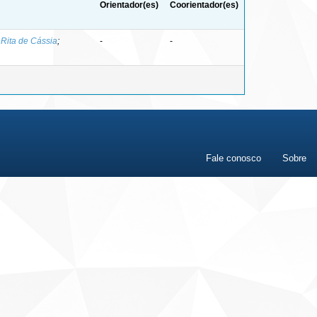
Orientador(es)
Coorientador(es)
, Rita de Cássia
;
-
-
Fale conosco
Sobre