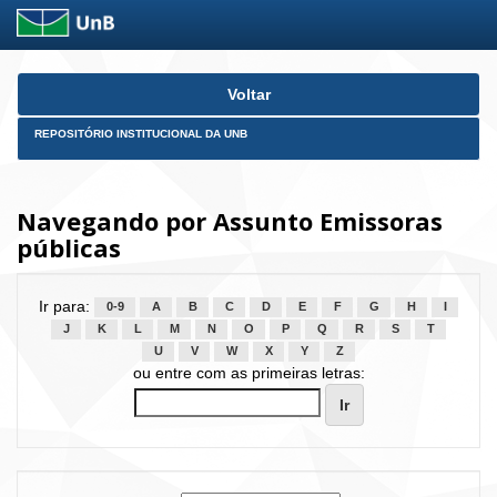
Skip
Voltar
navigation
REPOSITÓRIO INSTITUCIONAL DA UNB
Navegando por Assunto Emissoras
públicas
Ir para:
0-9
A
B
C
D
E
F
G
H
I
J
K
L
M
N
O
P
Q
R
S
T
U
V
W
X
Y
Z
ou entre com as primeiras letras: