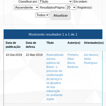
Classificar por:
Em ordem:
Resultados/Página
Registro(s):
Mostrando resultados 1 a 1 de 1
Data de
Data de
Título
Autor(es)
Orientador(es)
publicação
defesa
10-Out-2019
22-Mar-2019
Radiodifusão
Pinheiro,
Del Bianco,
sonora
Elton
Nélia
pública do
Bruno
Rodrigues
Brasil : o
Barbosa
processo de
conformação
do serviço e
os desafios
de sua
integração
no ambiente
digital