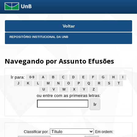
Skip
Voltar
navigation
REPOSITÓRIO INSTITUCIONAL DA UNB
Navegando por Assunto Efusões
Ir para:
0-9
A
B
C
D
E
F
G
H
I
J
K
L
M
N
O
P
Q
R
S
T
U
V
W
X
Y
Z
ou entre com as primeiras letras:
Classificar por:
Em ordem: