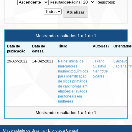
Resultados/Página
Registro(s):
Mostrando resultados 1 a 1 de 1
Data de
Data de
Título
Autor(es)
Orientador
publicação
defesa
29-Abr-2022
14-Dez-2021
Painel inicial de
Takano,
Carneiro,
marcadores
Gustavo
Fabiana Pir
imunocitoquímicos
Henrique
para identificação
Soares
de sítios primários
de carcinomas em
efusões e lavados
peritoneais em
mulheres
Mostrando resultados 1 a 1 de 1
Universidade de Brasília - Biblioteca Central