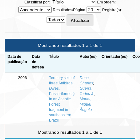
Classificar por:
Em ordem:
Resultados/Página
Registro(s):
Mostrando resultados 1 a 1 de 1
Data de
Data
Título
Autor(es)
Orientador(es)
Coo
publicação
de
defesa
2006
-
Territory size of
Duca,
-
-
three Antbirds
Charles
;
(Aves,
Guerra,
Passeriformes)
Tadeu J.
;
in an Atlantic
Marini,
Forest
Miguel
fragment in
Ângelo
southeastern
Brazil
Mostrando resultados 1 a 1 de 1