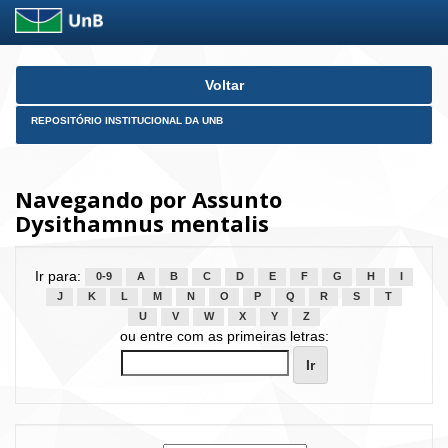
Skip
Voltar
navigation
REPOSITÓRIO INSTITUCIONAL DA UNB
Navegando por Assunto
Dysithamnus mentalis
Ir para:
0-9
A
B
C
D
E
F
G
H
I
J
K
L
M
N
O
P
Q
R
S
T
U
V
W
X
Y
Z
ou entre com as primeiras letras: