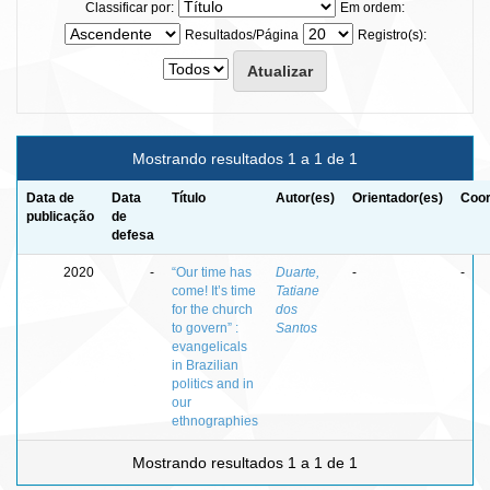
Classificar por:
Em ordem:
Resultados/Página
Registro(s):
Mostrando resultados 1 a 1 de 1
Data de
Data
Título
Autor(es)
Orientador(es)
Coor
publicação
de
defesa
2020
-
“Our time has
Duarte,
-
-
come! It’s time
Tatiane
for the church
dos
to govern” :
Santos
evangelicals
in Brazilian
politics and in
our
ethnographies
Mostrando resultados 1 a 1 de 1