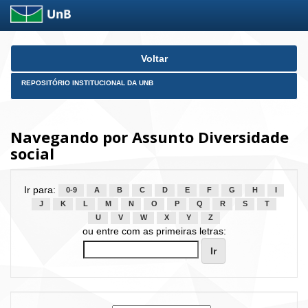
Skip
Voltar
navigation
REPOSITÓRIO INSTITUCIONAL DA UNB
Navegando por Assunto Diversidade
social
Ir para:
0-9
A
B
C
D
E
F
G
H
I
J
K
L
M
N
O
P
Q
R
S
T
U
V
W
X
Y
Z
ou entre com as primeiras letras: