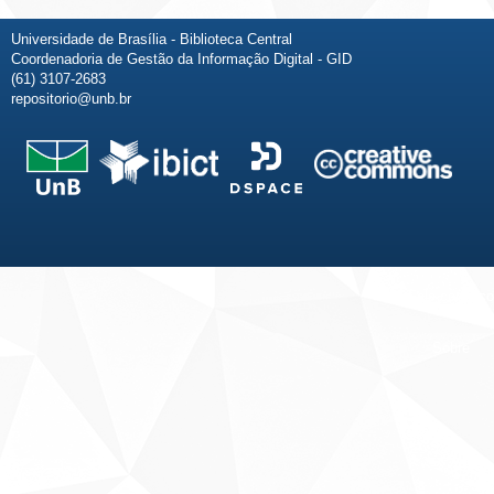
Universidade de Brasília - Biblioteca Central
Coordenadoria de Gestão da Informação Digital - GID
(61) 3107-2683
repositorio@unb.br
Fale conosco
Sobre