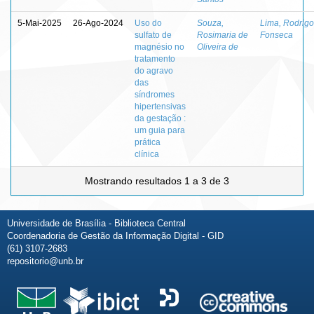
5-Mai-2025
26-Ago-2024
Uso do
Souza,
Lima, Rodrigo
sulfato de
Rosimaria de
Fonseca
magnésio no
Oliveira de
tratamento
do agravo
das
síndromes
hipertensivas
da gestação :
um guia para
prática
clínica
Mostrando resultados 1 a 3 de 3
Universidade de Brasília - Biblioteca Central
Coordenadoria de Gestão da Informação Digital - GID
(61) 3107-2683
repositorio@unb.br