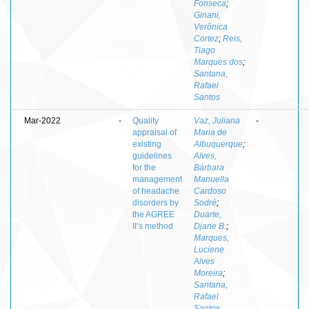
Fonseca
;
Ginani,
Verônica
Cortez
;
Reis,
Tiago
Marques dos
;
Santana,
Rafael
Santos
Mar-2022
-
Quality
Vaz, Juliana
-
appraisal of
Maria de
existing
Albuquerque
;
guidelines
Alves,
for the
Bárbara
management
Manuella
of headache
Cardoso
disorders by
Sodré
;
the AGREE
Duarte,
II’s method
Djane B.
;
Marques,
Luciene
Alves
Moreira
;
Santana,
Rafael
Santos