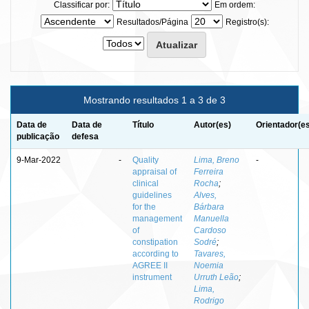
Classificar por:
Em ordem:
Resultados/Página
Registro(s):
Mostrando resultados 1 a 3 de 3
Data de
Data de
Título
Autor(es)
Orientador(e
publicação
defesa
9-Mar-2022
-
Quality
Lima, Breno
-
appraisal of
Ferreira
clinical
Rocha
;
guidelines
Alves,
for the
Bárbara
management
Manuella
of
Cardoso
constipation
Sodré
;
according to
Tavares,
AGREE II
Noemia
instrument
Urruth Leão
;
Lima,
Rodrigo