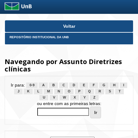
Skip
Voltar
navigation
REPOSITÓRIO INSTITUCIONAL DA UNB
Navegando por Assunto Diretrizes
clínicas
Ir para:
0-9
A
B
C
D
E
F
G
H
I
J
K
L
M
N
O
P
Q
R
S
T
U
V
W
X
Y
Z
ou entre com as primeiras letras: