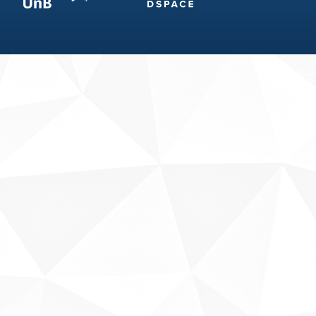
Fale conosco
Sobre