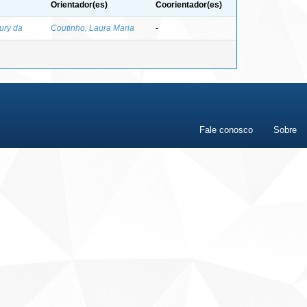
Orientador(es)
Coorientador(es)
ury da
Coutinho, Laura Maria
-
Fale conosco
Sobre