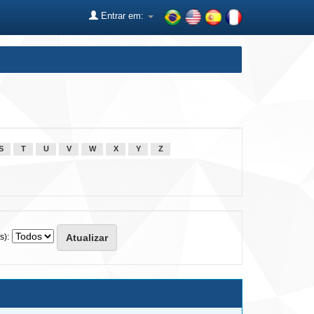
Entrar em:
S
T
U
V
W
X
Y
Z
s):