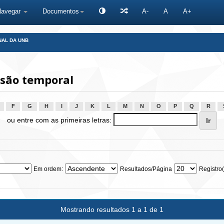
Navegar
Documentos
A-
A
A+
NAL DA UNB
são temporal
F
G
H
I
J
K
L
M
N
O
P
Q
R
ou entre com as primeiras letras:
Em ordem:
Resultados/Página
Registro(
Mostrando resultados 1 a 1 de 1