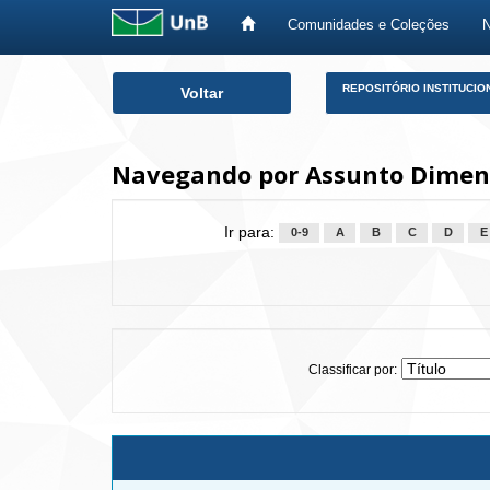
Comunidades e Coleções
Skip
REPOSITÓRIO INSTITUCIO
Voltar
navigation
Navegando por Assunto Dimen
Ir para:
0-9
A
B
C
D
E
Classificar por: