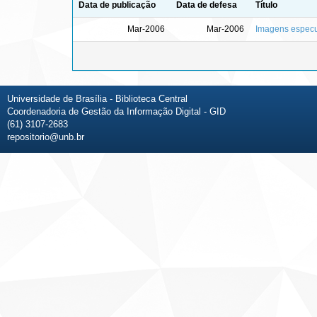
Data de publicação
Data de defesa
Título
Mar-2006
Mar-2006
Imagens especu
Universidade de Brasília - Biblioteca Central
Coordenadoria de Gestão da Informação Digital - GID
(61) 3107-2683
repositorio@unb.br