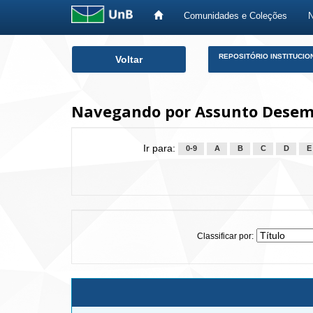
Comunidades e Coleções
Skip
REPOSITÓRIO INSTITUCIO
Voltar
navigation
Navegando por Assunto Desem
Ir para:
0-9
A
B
C
D
E
Classificar por: