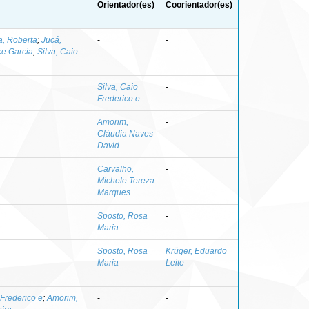
Orientador(es)
Coorientador(es)
a, Roberta
;
Jucá,
-
-
ce Garcia
;
Silva, Caio
Silva, Caio
-
Frederico e
Amorim,
-
Cláudia Naves
David
Carvalho,
-
Michele Tereza
Marques
Sposto, Rosa
-
Maria
Sposto, Rosa
Krüger, Eduardo
Maria
Leite
 Frederico e
;
Amorim,
-
-