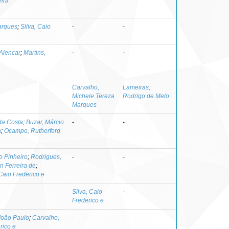
eira
arques
;
Silva, Caio
-
-
Alencar
;
Martins,
-
-
Carvalho,
Lameiras,
Michele Tereza
Rodrigo de Melo
Marques
da Costa
;
Buzar, Márcio
-
-
a
;
Ocampo, Rutherford
ro Pinheiro
;
Rodrigues,
-
-
n Ferreira de
;
 Caio Frederico e
Silva, Caio
-
Frederico e
João Paulo
;
Carvalho,
-
-
rico e