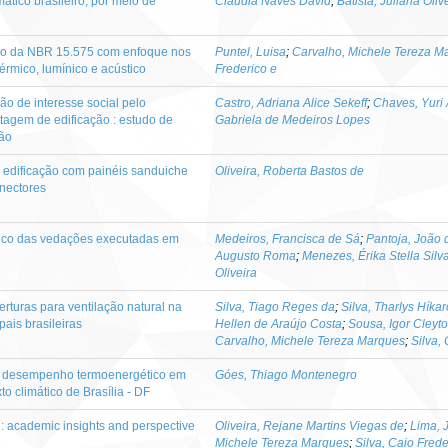
ático brasileiro, por meio de
Cláudia Naves David
;
Batista, Juliana Oliv
ão da NBR 15.575 com enfoque nos
Puntel, Luisa
;
Carvalho, Michele Tereza M
rmico, lumínico e acústico
Frederico e
 de interesse social pelo
Castro, Adriana Alice Sekeff
;
Chaves, Yuri 
etagem de edificação : estudo de
Gabriela de Medeiros Lopes
ão
edificação com painéis sanduiche
Oliveira, Roberta Bastos de
nectores
ico das vedações executadas em
Medeiros, Francisca de Sá
;
Pantoja, João 
Augusto Roma
;
Menezes, Érika Stella Silv
Oliveira
turas para ventilação natural na
Silva, Tiago Reges da
;
Silva, Tharlys Híka
ais brasileiras
Hellen de Araújo Costa
;
Sousa, Igor Cleyto
Carvalho, Michele Tereza Marques
;
Silva,
do desempenho termoenergético em
Góes, Thiago Montenegro
to climático de Brasília - DF
 : academic insights and perspective
Oliveira, Rejane Martins Viegas de
;
Lima, 
Michele Tereza Marques
;
Silva, Caio Frede