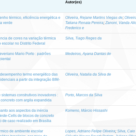
Autor(es)
nho térmico, eficiência energética e
Oliveira, Rejane Martins Viegas de
;
Oliveir
ra verde
Tatiana Renata Pereira
;
Zanoni, Vanda Ali
Frederico e
ência de cores na variação térmica
Silva, Tiago Reges da
o escolar no Distrito Federal
Severiano Mario Porto : padrões
Medeiros, Ayana Dantas de
iental
 desempenho termo energético das
Oliveira, Natalia da Silva de
idenciais a partir da integração BIM-
sistemas construtivos inovadores :
Porto, Marcos da Silva
 concreto com argila expandida
nto aos aspectos da inércia
Komeno, Márcio Hissashi
Teste-Cells de blocos de concreto
o de caso realizado em Brasília
mico de ambiente escolar
Lopes, Adriano Felipe Oliveira
;
Silva, Caio