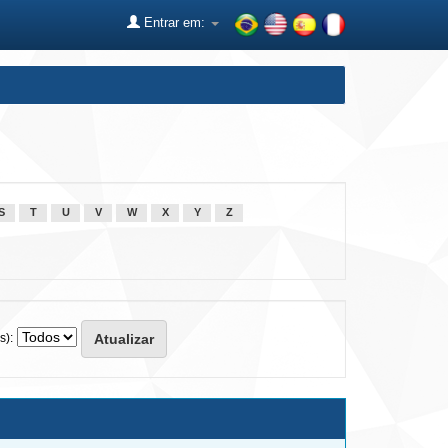
Entrar em:
S
T
U
V
W
X
Y
Z
s):