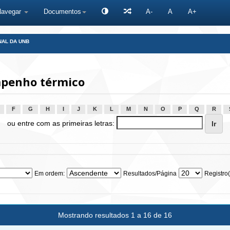
Navegar
Documentos
A-
A
A+
NAL DA UNB
penho térmico
F
G
H
I
J
K
L
M
N
O
P
Q
R
ou entre com as primeiras letras:
Em ordem:
Resultados/Página
Registro(
Mostrando resultados 1 a 16 de 16