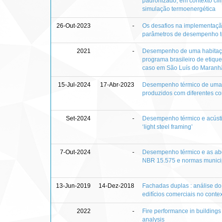
padronizado, em contexto clim
simulação termoenergética
26-Out-2023
-
Os desafios na implementaç
parâmetros de desempenho té
2021
-
Desempenho de uma habitação
programa brasileiro de etiqu
caso em São Luís do Maranh
15-Jul-2024
17-Abr-2023
Desempenho térmico de uma 
produzidos com diferentes co
Set-2024
-
Desempenho térmico e acúst
‘light steel framing’
7-Out-2024
-
Desempenho térmico e as aber
NBR 15.575 e normas municip
13-Jun-2019
14-Dez-2018
Fachadas duplas : análise 
edifícios comerciais no contex
2022
-
Fire performance in buildings
analysis