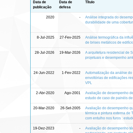
Data de
Data de
Título
publicação
defesa
2020
-
Análise integrada do desempe
durabilidade de uma cobertu
8-Jul-2025
27-Fev-2025
Análise termográfica da influ
de brises metálicos de edifíci
28-Jul-2026
19-Mar-2026
A arquitetura residencial de 
projetuais e desempenho amb
24-Jun-2022
1-Fev-2022
Automatização da análise do
envoltórias de edificações res
VPL
2-Abr-2020
Ago-2001
Avaliação de desempenho de 
estudo de caso de painéis de
20-Mar-2020
26-Set-2005
Avaliação do desempenho qua
térmica e pintura externa de 
com entulho nos furos : estud
19-Dez-2023
-
Avaliação do desempenho tér