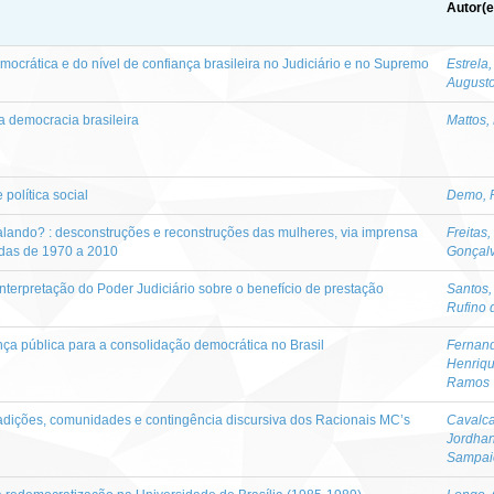
Autor(e
mocrática e do nível de confiança brasileira no Judiciário e no Supremo
Estrela
Augusto
 democracia brasileira
Mattos,
política social
Demo, 
lando? : desconstruções e reconstruções das mulheres, via imprensa
Freitas,
cadas de 1970 a 2010
Gonçal
interpretação do Poder Judiciário sobre o benefício de prestação
Santos
Rufino 
nça pública para a consolidação democrática no Brasil
Fernand
Henriq
Ramos
radições, comunidades e contingência discursiva dos Racionais MC’s
Cavalca
Jordhan
Sampai