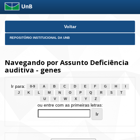
Skip
Voltar
navigation
REPOSITÓRIO INSTITUCIONAL DA UNB
Navegando por Assunto Deficiência
auditiva - genes
Ir para:
0-9
A
B
C
D
E
F
G
H
I
J
K
L
M
N
O
P
Q
R
S
T
U
V
W
X
Y
Z
ou entre com as primeiras letras: