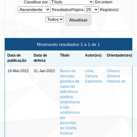
Classificar por:
Em ordem:
Resultados/Página
Registro(s):
Mostrando resultados 1 a 1 de 1
Data de
Data de
Título
Autor(es)
Orientador(es)
publicação
defesa
19-Mai-2022
31-Jan-2022
Busca da
Lima,
Oliveira,
etiologia
Samyra
Silviene
genética de
Espíndola
Fabiana de
casos de
deficiência
auditiva
sindrômicos
e não
sindrômicos
em
pacientes
do Distrito
Federal