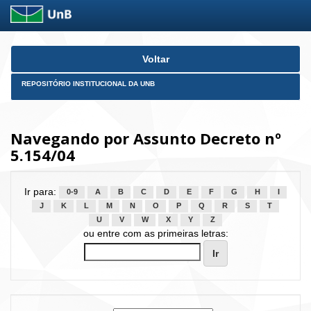
Skip
Voltar
navigation
REPOSITÓRIO INSTITUCIONAL DA UNB
Navegando por Assunto Decreto nº
5.154/04
Ir para:
0-9
A
B
C
D
E
F
G
H
I
J
K
L
M
N
O
P
Q
R
S
T
U
V
W
X
Y
Z
ou entre com as primeiras letras: