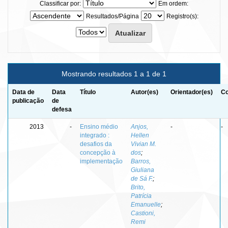
Classificar por:
Em ordem:
Resultados/Página
Registro(s):
Mostrando resultados 1 a 1 de 1
Data de
Data
Título
Autor(es)
Orientador(es)
Co
publicação
de
defesa
2013
-
Ensino médio
Anjos,
-
-
integrado :
Hellen
desafios da
Vivian M.
concepção à
dos
;
implementação
Barros,
Giuliana
de Sá F.
;
Brito,
Patrícia
Emanuelle
;
Castioni,
Remi