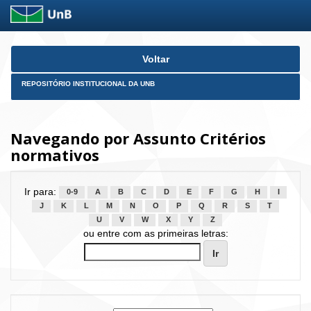
Skip
Voltar
navigation
REPOSITÓRIO INSTITUCIONAL DA UNB
Navegando por Assunto Critérios
normativos
Ir para:
0-9
A
B
C
D
E
F
G
H
I
J
K
L
M
N
O
P
Q
R
S
T
U
V
W
X
Y
Z
ou entre com as primeiras letras: