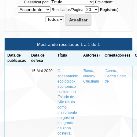
Classificar por:
Em ordem:
Resultados/Página
Registro(s):
Mostrando resultados 1 a 1 de 1
Data de
Data de
Título
Autor(es)
Orientador(es)
C
publicação
defesa
-
15-Mai-2020
O
Takara,
Oliveira,
-
zoneamento
Naomy
Carina Costa
ecológico-
Christiani
de
econômico
costeiro do
Estado de
São Paulo
como
instrumento
de gestão
integrada
da zona
costeira.