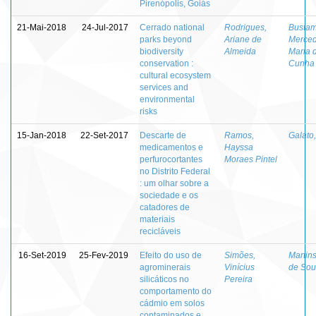
Pirenópolis, Goiás
21-Mai-2018
24-Jul-2017
Cerrado national
Rodrigues,
Bustam
parks beyond
Ariane de
Merce
biodiversity
Almeida
Maria 
conservation :
Cunha
cultural ecosystem
services and
environmental
risks
15-Jan-2018
22-Set-2017
Descarte de
Ramos,
Galato
medicamentos e
Hayssa
perfurocortantes
Moraes Pintel
no Distrito Federal
: um olhar sobre a
sociedade e os
catadores de
materiais
recicláveis
16-Set-2019
25-Fev-2019
Efeito do uso de
Simões,
Martins
agrominerais
Vinícius
de Sou
silicáticos no
Pereira
comportamento do
cádmio em solos
contaminados e