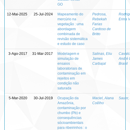
GO
12-Mai-2025
25-Jul-2024
Mapeamento do
Pedrosa,
Rodrig
mercúrio na
Rebekah
Erina V
vegetação : uma
Farias
abordagem
Cardoso de
combinada de
Britto
revisão sistemática
e estudo de caso
3-Ago-2017
31-Mar-2017
Modelagem e
Salinas, Eliu
Cavalc
simulação de
James
André 
ensaios
Carbajal
Brasil
laboratoriais de
contaminação em
rejeitos em
condição não
saturada
5-Mar-2020
30-Jul-2019
Ocupação da
Maciel, Alana
Sauer,
Amazônia,
Coêlho
contaminação por
chumbo (Pb) e
consequências
sócioambientais
para ribeirinhos : o