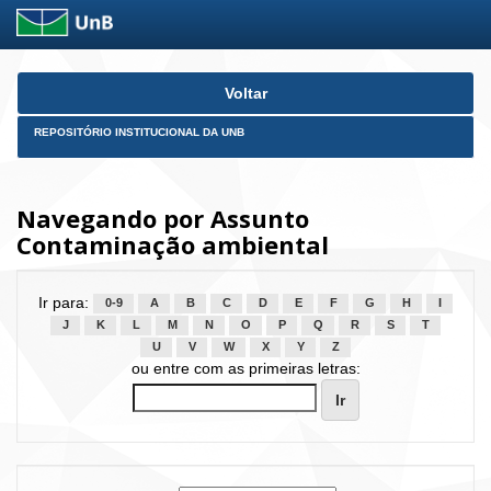
Skip
Voltar
navigation
REPOSITÓRIO INSTITUCIONAL DA UNB
Navegando por Assunto
Contaminação ambiental
Ir para:
0-9
A
B
C
D
E
F
G
H
I
J
K
L
M
N
O
P
Q
R
S
T
U
V
W
X
Y
Z
ou entre com as primeiras letras: