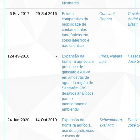
tucunarés
6-Fev-2017
29-Set-2016
Estudo
Conciani,
Cavalc
comparativo da
Renata
André 
mobilidade de
Brasil
contaminantes
inorgânicos em
solos laterítico e
não laterítico
12-Fev-2016
-
Expansão da
Pires, Nayara
Passos
fronteira agrícola e
Luiz
José S
presença de
glifosato e AMPA
em amostras de
água da região de
Santarém (PA) :
desafios analíticos
para o
monitoramento
ambiental
24-Jun-2020
14-Out-2019
Expansão da
Schwamborn,
Passos
fronteira agrícola,
Txai Mitt
José S
uso de agrotóxicos
e riscos de