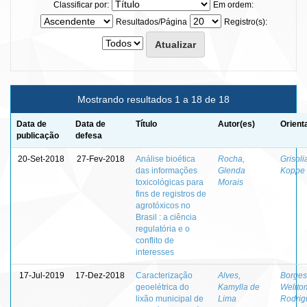
Classificar por:
Em ordem:
Resultados/Página
Registro(s):
Mostrando resultados 1 a 18 de 18
Data de
Data de
Título
Autor(es)
Orient
publicação
defesa
20-Set-2018
27-Fev-2018
Análise bioética
Rocha,
Grisoli
das informações
Glenda
Koppe
toxicológicas para
Morais
fins de registros de
agrotóxicos no
Brasil : a ciência
regulatória e o
conflito de
interesses
17-Jul-2019
17-Dez-2018
Caracterização
Alves,
Borges
geoelétrica do
Kamylla de
Welito
lixão municipal de
Lima
Rodrig