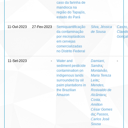
caso da farinha de
mandioca na
região do Tapajós,
estado do Pará
11-Out-2023
27-Fev-2023
Semiquantificação
Silva, Jéssica
Castro,
da contaminação
de Sousa
Claudi
por microplásticos
Gonçal
em cervejas
comercializadas
no Distrito Federal
11-Set-2023
-
Water and
Damiani,
-
sediment pesticide
Sandra
;
contamination on
Montalvão,
indigenous lands
Maria Tereza
surrounded by oil
Leite
;
palm plantations in
Mendes,
the Brazilian
Rosivaldo de
Amazon
Alcântara
;
Costa,
Amilton
César Gomes
da
;
Passos,
Carlos José
Sousa