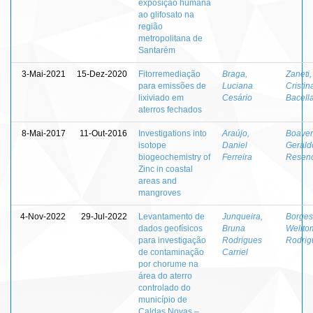
exposição humana
ao glifosato na
região
metropolitana de
Santarém
3-Mai-2021
15-Dez-2020
Fitorremediação
Braga,
Zaneti,
para emissões de
Luciana
Cristin
lixiviado em
Cesário
Bacell
aterros fechados
8-Mai-2017
11-Out-2016
Investigations into
Araújo,
Boaven
isotope
Daniel
Gerald
biogeochemistry of
Ferreira
Resen
Zinc in coastal
areas and
mangroves
4-Nov-2022
29-Jul-2022
Levantamento de
Junqueira,
Borges
dados geofísicos
Bruna
Welito
para investigação
Rodrigues
Rodrig
de contaminação
Carriel
por chorume na
área do aterro
controlado do
município de
Caldas Novas –