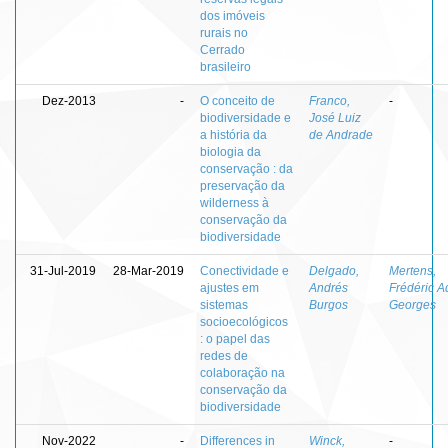
dos imóveis
rurais no
Cerrado
brasileiro
Dez-2013
-
O conceito de
Franco,
-
biodiversidade e
José Luiz
a história da
de Andrade
biologia da
conservação : da
preservação da
wilderness à
conservação da
biodiversidade
31-Jul-2019
28-Mar-2019
Conectividade e
Delgado,
Mertens,
ajustes em
Andrés
Frédéric A
sistemas
Burgos
Georges
socioecológicos
: o papel das
redes de
colaboração na
conservação da
biodiversidade
Nov-2022
-
Differences in
Winck,
-