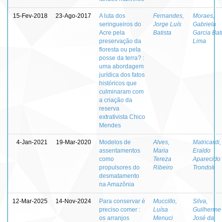
15-Fev-2018
23-Ago-2017
A luta dos
Fernandes,
Moraes,
seringueiros do
Jorge Luís
Gabriela
Acre pela
Batista
Garcia Bat
preservação da
Lima
floresta ou pela
posse da terra? :
uma abordagem
jurídica dos fatos
históricos que
culminaram com
a criação da
reserva
extrativista Chico
Mendes
4-Jan-2021
19-Mar-2020
Modelos de
Alves,
Matricardi,
assentamentos
Maria
Eraldo
como
Tereza
Aparecido
propulsores do
Ribeiro
Trondoli
desmatamento
na Amazônia
12-Mar-2025
14-Nov-2024
Para conservar é
Muccillo,
Silva,
preciso comer :
Luísa
Guilherme
os arranjos
Menuci
José da