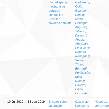
plant-dispersal
Nadjarriny
;
mechanisms
Colli,
between
Guarino
contrasting
Rinaldi
;
Brazilian
Mews,
savanna habitats
Henrique
Augusto
;
Silvério,
Divino V.
;
Abadia,
Ana Clara
;
Pinto, José
Roberto
Rodrigues
;
Vieira,
Thiago
Bernardi
;
Purificação,
Keila
Nunes
;
Oliveira,
Eddie
Lenza de
10-Jul-2019
14-Jan-2019
Ensaios sobre
Cruz Neto,
Nogueira,
valoração
Claudiano
Jorge Mad