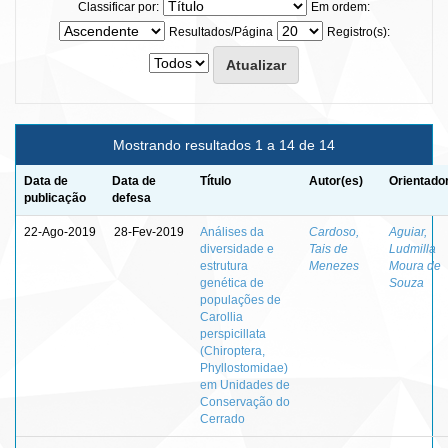
Classificar por:
Em ordem:
Resultados/Página
Registro(s):
Mostrando resultados 1 a 14 de 14
Data de
Data de
Título
Autor(es)
Orientado
publicação
defesa
22-Ago-2019
28-Fev-2019
Análises da
Cardoso,
Aguiar,
diversidade e
Tais de
Ludmilla
estrutura
Menezes
Moura de
genética de
Souza
populações de
Carollia
perspicillata
(Chiroptera,
Phyllostomidae)
em Unidades de
Conservação do
Cerrado