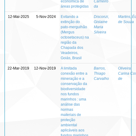
econômica de
Carneiro
áreas protegidas
da
12-Mai-2025
5-Nov-2024
Evitando a
Disconzi,
Martins, É
extinção do
Gislaine
de Souza
pato-mergulhão
Maria
(Mergus
Silveira
octosetaceus) na
região da
Chapada dos
Veadeiros,
Goiás, Brasil
22-Mar-2019
12-Nov-2019
A limitada
Barros,
Oliveira,
conexão entre a
Thiago
Carina Co
mineração e a
Carvalho
de
conservação da
biodiversidade
nos fundos
marinhos : uma
análise das
normas
materiais de
proteção
ambiental
aplicáveis aos
fundos marinhos