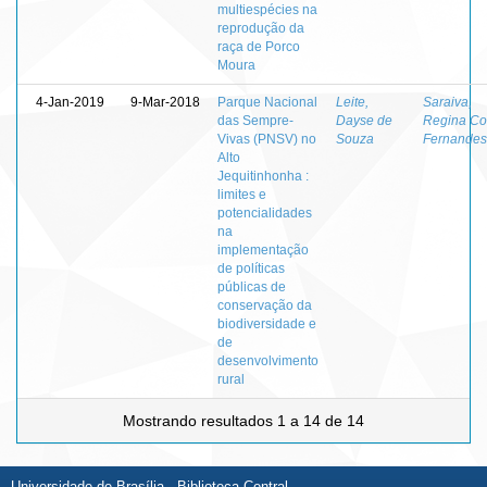
multiespécies na
reprodução da
raça de Porco
Moura
4-Jan-2019
9-Mar-2018
Parque Nacional
Leite,
Saraiva,
das Sempre-
Dayse de
Regina Co
Vivas (PNSV) no
Souza
Fernandes
Alto
Jequitinhonha :
limites e
potencialidades
na
implementação
de políticas
públicas de
conservação da
biodiversidade e
de
desenvolvimento
rural
Mostrando resultados 1 a 14 de 14
Universidade de Brasília - Biblioteca Central