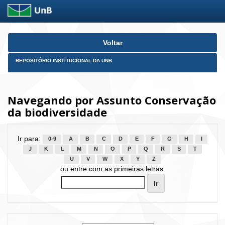
Skip
Voltar
navigation
REPOSITÓRIO INSTITUCIONAL DA UNB
Navegando por Assunto Conservação
da biodiversidade
Ir para:
0-9
A
B
C
D
E
F
G
H
I
J
K
L
M
N
O
P
Q
R
S
T
U
V
W
X
Y
Z
ou entre com as primeiras letras: