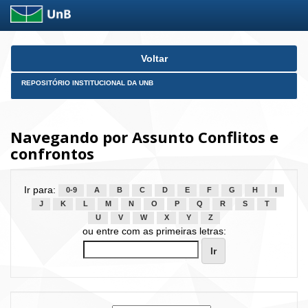
Skip
Voltar
navigation
REPOSITÓRIO INSTITUCIONAL DA UNB
Navegando por Assunto Conflitos e
confrontos
Ir para:
0-9
A
B
C
D
E
F
G
H
I
J
K
L
M
N
O
P
Q
R
S
T
U
V
W
X
Y
Z
ou entre com as primeiras letras: