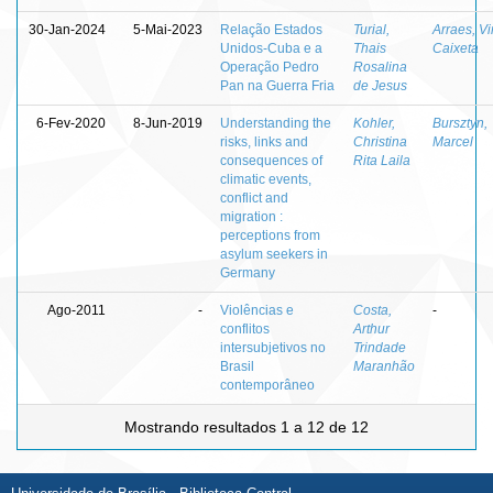
30-Jan-2024
5-Mai-2023
Relação Estados
Turial,
Arraes, Vir
Unidos-Cuba e a
Thais
Caixeta
Operação Pedro
Rosalina
Pan na Guerra Fria
de Jesus
6-Fev-2020
8-Jun-2019
Understanding the
Kohler,
Bursztyn,
risks, links and
Christina
Marcel
consequences of
Rita Laila
climatic events,
conflict and
migration :
perceptions from
asylum seekers in
Germany
Ago-2011
-
Violências e
Costa,
-
conflitos
Arthur
intersubjetivos no
Trindade
Brasil
Maranhão
contemporâneo
Mostrando resultados 1 a 12 de 12