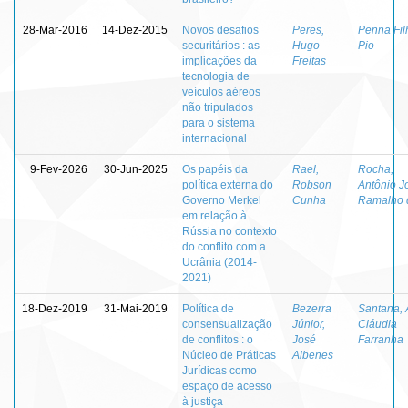
28-Mar-2016
14-Dez-2015
Novos desafios
Peres,
Penna Fil
securitários : as
Hugo
Pio
implicações da
Freitas
tecnologia de
veículos aéreos
não tripulados
para o sistema
internacional
9-Fev-2026
30-Jun-2025
Os papéis da
Rael,
Rocha,
política externa do
Robson
Antônio J
Governo Merkel
Cunha
Ramalho 
em relação à
Rússia no contexto
do conflito com a
Ucrânia (2014-
2021)
18-Dez-2019
31-Mai-2019
Política de
Bezerra
Santana,
consensualização
Júnior,
Cláudia
de conflitos : o
José
Farranha
Núcleo de Práticas
Albenes
Jurídicas como
espaço de acesso
à justiça