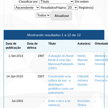
Classificar por:
Em ordem:
Resultados/Página
Registro(s):
Mostrando resultados 1 a 12 de 12
Data de
Data de
Título
Autor(es)
Orientado
publicação
defesa
1-Set-2014
1997
A atuação do Brasil
Walsh,
Menezes,
frente à crise das
Marcelo
Albene Mi
Malvinas/Falklands
Vieira
Ferreira
(1982)
14-Jan-2010
2007
Construindo uma
Fittipaldi,
Ribeiro, J
cultura de paz : a
Adriana
Ponciano
abordagem
Quintas
gestáltica como um
instrumento
Jul-2003
-
Entre o rei e a lei :
Kirschner,
-
natureza,
Tereza