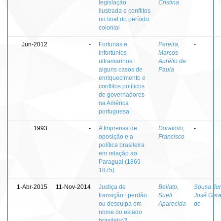
legislação
Cristina
ilustrada e conflitos
no final do período
colonial
Jun-2012
-
Fortunas e
Pereira,
-
infortúnios
Marcos
ultramarinos :
Aurélio de
alguns casos de
Paula
enriquecimento e
conflitos políticos
de governadores
na América
portuguesa
1993
-
A Imprensa de
Doratioto,
-
oposição e a
Francisco
política brasileira
em relação ao
Paraguai (1869-
1875)
1-Abr-2015
11-Nov-2014
Justiça de
Bellato,
Sousa Jun
transição : perdão
Sueli
José Gera
ou desculpa em
Aparecida
de
nome do estado
brasileiro?