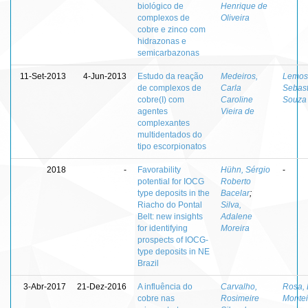
biológico de
Henrique de
complexos de
Oliveira
cobre e zinco com
hidrazonas e
semicarbazonas
11-Set-2013
4-Jun-2013
Estudo da reação
Medeiros,
Lemos
de complexos de
Carla
Sebast
cobre(I) com
Caroline
Souza
agentes
Vieira de
complexantes
multidentados do
tipo escorpionatos
2018
-
Favorability
Hühn, Sérgio
-
potential for IOCG
Roberto
type deposits in the
Bacelar
;
Riacho do Pontal
Silva,
Belt: new insights
Adalene
for identifying
Moreira
prospects of IOCG-
type deposits in NE
Brazil
3-Abr-2017
21-Dez-2016
A influência do
Carvalho,
Rosa, 
cobre nas
Rosimeire
Montei