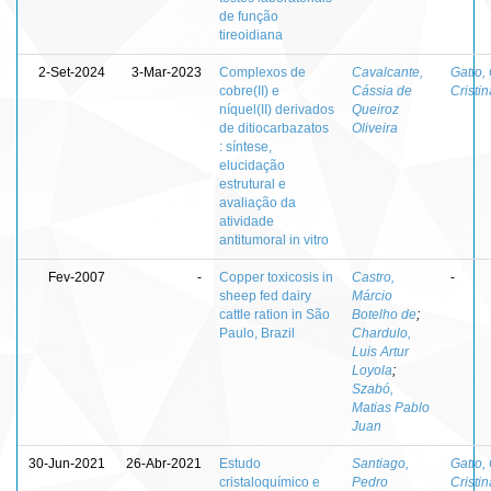
de função
tireoidiana
2-Set-2024
3-Mar-2023
Complexos de
Cavalcante,
Gatto,
cobre(II) e
Cássia de
Cristin
níquel(II) derivados
Queiroz
de ditiocarbazatos
Oliveira
: síntese,
elucidação
estrutural e
avaliação da
atividade
antitumoral in vitro
Fev-2007
-
Copper toxicosis in
Castro,
-
sheep fed dairy
Márcio
cattle ration in São
Botelho de
;
Paulo, Brazil
Chardulo,
Luis Artur
Loyola
;
Szabó,
Matias Pablo
Juan
30-Jun-2021
26-Abr-2021
Estudo
Santiago,
Gatto,
cristaloquímico e
Pedro
Cristin