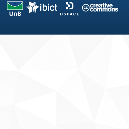
Fale conosco
Sobre