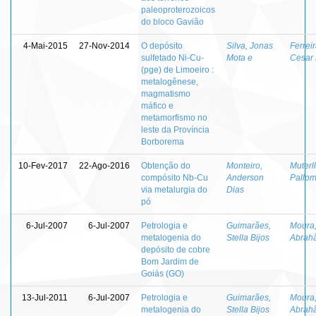
paleoproterozoicos
do bloco Gavião
4-Mai-2015
27-Nov-2014
O depósito
Silva, Jonas
Ferreir
sulfetado Ni-Cu-
Mota e
Cesar
(pge) de Limoeiro :
metalogênese,
magmatismo
máfico e
metamorfismo no
leste da Província
Borborema
10-Fev-2017
22-Ago-2016
Obtenção do
Monteiro,
Muterll
compósito Nb-Cu
Anderson
Pallom
via metalurgia do
Dias
pó
6-Jul-2007
6-Jul-2007
Petrologia e
Guimarães,
Moura,
metalogenia do
Stella Bijos
Abrah
depósito de cobre
Bom Jardim de
Goiás (GO)
13-Jul-2011
6-Jul-2007
Petrologia e
Guimarães,
Moura,
metalogenia do
Stella Bijos
Abrah