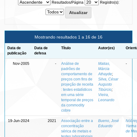
Resultados/Página
Registro(s):
Mostrando resultados 1 a 16 de 16
Data de
Data de
Título
Autor(es)
Orient
publicação
defesa
Nov-2005
-
Análise de
Matias,
-
padrões de
Márcia
comportamento de
Athayde
;
preços com fins de
Silva, César
projeção de receita
Augusto
: testes estatísticos
Tibúrcio
;
em uma série
Vieira,
temporal de preços
Leonardo
da commodity
cobre
19-Jun-2024
2021
Associação entre a
Bueno, José
Nóbre
concentração
Eduardo
Yanna 
sérica de metais e
de Me
testes laboratoriais