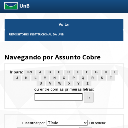
Skip
Voltar
navigation
REPOSITÓRIO INSTITUCIONAL DA UNB
Navegando por Assunto Cobre
Ir para:
0-9
A
B
C
D
E
F
G
H
I
J
K
L
M
N
O
P
Q
R
S
T
U
V
W
X
Y
Z
ou entre com as primeiras letras:
Classificar por:
Em ordem: