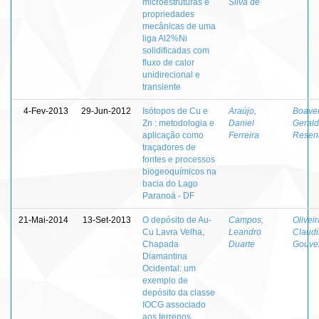
microestruturas e
Silva de
propriedades
mecânicas de uma
liga Al2%Ni
solidificadas com
fluxo de calor
unidirecional e
transiente
4-Fev-2013
29-Jun-2012
Isótopos de Cu e
Araújo,
Boaven
Zn : metodologia e
Daniel
Geral
aplicação como
Ferreira
Resen
traçadores de
fontes e processos
biogeoquímicos na
bacia do Lago
Paranoá - DF
21-Mai-2014
13-Set-2013
O depósito de Au-
Campos,
Oliveir
Cu Lavra Velha,
Leandro
Claudi
Chapada
Duarte
Gouve
Diamantina
Ocidental: um
exemplo de
depósito da classe
IOCG associado
aos terrenos