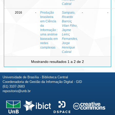
Cabral
2016
-
Produção
Sampaio,
-
-
brasileira
Ricardo
em Ciência
Barros
;
da
Vilan Filho,
Informação :
Jayme
uma análise
Leiro
;
baseada em
Fernandes,
redes
Jorge
complexas
Henrique
Cabral
Mostrando resultados 1 a 2 de 2
Universidade de Brasília - Biblioteca Central
Coordenadoria de Gestão da Informação Digital - GID
(61) 3107-2683
repositorio@unb.br