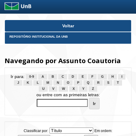
Skip
Voltar
navigation
REPOSITÓRIO INSTITUCIONAL DA UNB
Navegando por Assunto Coautoria
Ir para:
0-9
A
B
C
D
E
F
G
H
I
J
K
L
M
N
O
P
Q
R
S
T
U
V
W
X
Y
Z
ou entre com as primeiras letras:
Classificar por:
Em ordem: