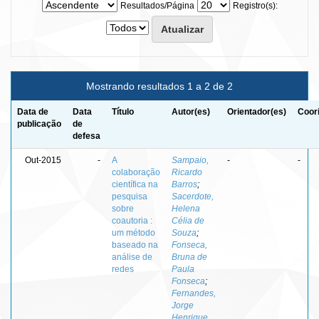
Resultados/Página
Registro(s):
Mostrando resultados 1 a 2 de 2
Data de
Data
Título
Autor(es)
Orientador(es)
Coor
publicação
de
defesa
Out-2015
-
A
Sampaio,
-
-
colaboração
Ricardo
científica na
Barros
;
pesquisa
Sacerdote,
sobre
Helena
coautoria :
Célia de
um método
Souza
;
baseado na
Fonseca,
análise de
Bruna de
redes
Paula
Fonseca
;
Fernandes,
Jorge
Henrique