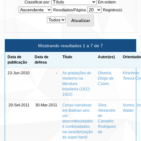
Classificar por:
Em ordem:
Resultados/Página
Registro(s):
Mostrando resultados 1 a 7 de 7
Data de
Data de
Título
Autor(es)
Orientado
publicação
defesa
23-Jun-2010
-
As gradações do
Oliveira,
Kirschner,
moderno na
Diogo de
Tereza Cri
literatura
Castro
brasileira (1822-
1922)
20-Set-2011
30-Mar-2011
Cenas narrativas
Silva,
Nunes, Jo
em Batman-ano
Alexandre
Walter
um :
de
descontinuidades
Carvalho
e continuidades
Rodrigues
na caracterização
da
do super-herói