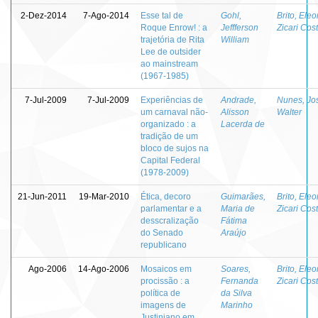
2-Dez-2014
7-Ago-2014
Esse tal de
Gohl,
Brito, Ele
Roque Enrow! : a
Jeffferson
Zicari Cos
trajetória de Rita
William
Lee de outsider
ao mainstream
(1967-1985)
7-Jul-2009
7-Jul-2009
Experiências de
Andrade,
Nunes, Jo
um carnaval não-
Alisson
Walter
organizado : a
Lacerda de
tradição de um
bloco de sujos na
Capital Federal
(1978-2009)
21-Jun-2011
19-Mar-2010
Ética, decoro
Guimarães,
Brito, Ele
parlamentar e a
Maria de
Zicari Cos
desscralização
Fátima
do Senado
Araújo
republicano
Ago-2006
14-Ago-2006
Mosaicos em
Soares,
Brito, Ele
procissão : a
Fernanda
Zicari Cos
política de
da Silva
imagens de
Marinho
Justiniano em