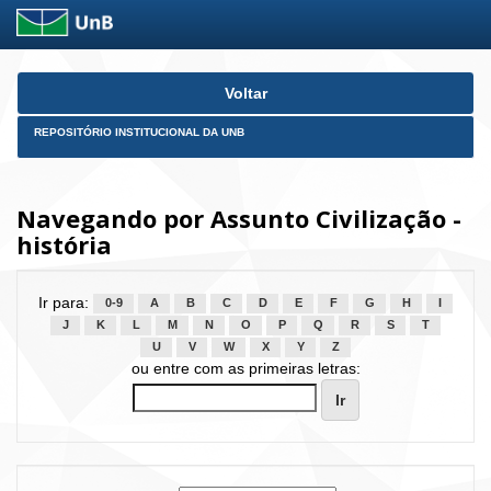
Skip
Voltar
navigation
REPOSITÓRIO INSTITUCIONAL DA UNB
Navegando por Assunto Civilização -
história
Ir para:
0-9
A
B
C
D
E
F
G
H
I
J
K
L
M
N
O
P
Q
R
S
T
U
V
W
X
Y
Z
ou entre com as primeiras letras: