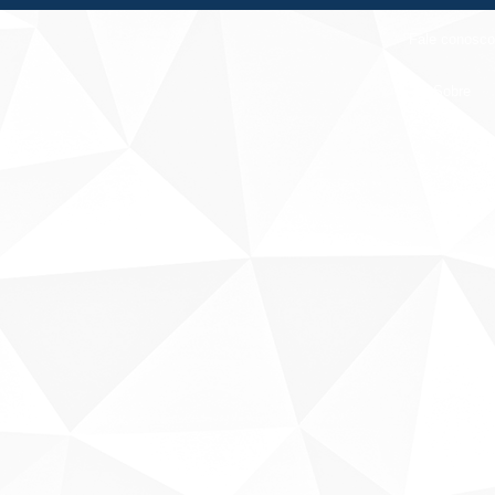
Fale conosco
Sobre